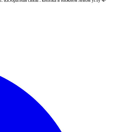
 ☑️Обратная связь : кнопка в нижнем левом углу 💸