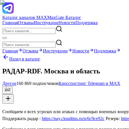
Каталог каналов MAX
MaxGate Каталог
Главная
Отзывы
Инструкции
Новости
Поддержка
Главная
Отзывы
Инструкции
Новости
Поддержка
Назад в каталог
РАДАР-RDF. Москва и область
Другое
160 869 подписчиков
Кросспостинг Telegram и MAX
👍
2
Сообщаем о всех угрозах или атаках с помощью военных воору
Поддержать радар :
https://pay.cloudtips.ru/p/6c9ce92c
Резерв:
http