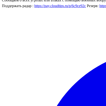
Сообщаем о всех угрозах или атаках с помощью военных воору
Поддержать радар :
https://pay.cloudtips.ru/p/6c9ce92c
Резерв:
http