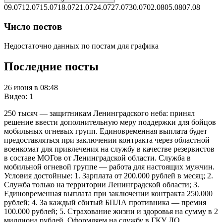
09.07
12.07
15.07
18.07
21.07
24.07
27.07
30.07
02.08
05.08
07.08
Число постов
Недостаточно данных по постам для графика
Последние посты
26 июня в 08:48
Видео
:
1
250 тысяч — защитникам Ленинградского неба: принял
решение ввести дополнительную меру поддержки для бойцов
мобильных огневых групп. Единовременная выплата будет
предоставляться при заключении контракта через областной
военкомат для привлечения на службу в качестве резервистов
в составе МОГов от Ленинградской области. Служба в
мобильной огневой группе — работа для настоящих мужчин.
Условия достойные: 1. Зарплата от 200.000 рублей в месяц; 2.
Служба только на территории Ленинградской области; 3.
Единовременная выплата при заключении контракта 250.000
рублей; 4. За каждый сбитый БПЛА противника — премия
100.000 рублей; 5. Страхование жизни и здоровья на сумму в 2
миллиона рублей. Оформляем на службу в ГКУ ЛО