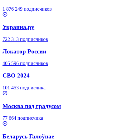
1 876 249 подписчиков
Украина.ру
722 313 подписчиков
Локатор России
405 596 подписчиков
СВО 2024
101 453 подписчика
Москва под градусом
77 664 подписчика
Беларусь Галоўнае