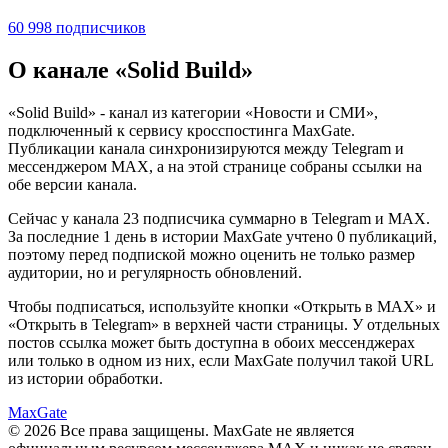
60 998 подписчиков
О канале «
Solid Build
»
«
Solid Build
» - канал из категории «
Новости и СМИ
»,
подключенный к сервису кросспостинга MaxGate.
Публикации канала синхронизируются между Telegram и
мессенджером MAX, а на этой странице собраны ссылки на
обе версии канала.
Сейчас у канала
23 подписчика
суммарно в Telegram и MAX.
За последние
1
день
в истории MaxGate учтено
0
публикаций,
поэтому перед подпиской можно оценить не только размер
аудитории, но и регулярность обновлений.
Чтобы подписаться, используйте кнопки «Открыть в MAX» и
«Открыть в Telegram» в верхней части страницы. У отдельных
постов ссылка может быть доступна в обоих мессенджерах
или только в одном из них, если MaxGate получил такой URL
из истории обработки.
MaxGate
© 2026 Все права защищены. MaxGate не является