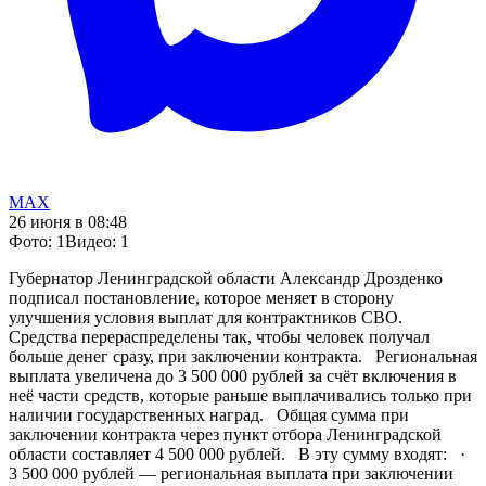
MAX
26 июня в 08:48
Фото
:
1
Видео
:
1
Губернатор Ленинградской области Александр Дрозденко
подписал постановление, которое меняет в сторону
улучшения условия выплат для контрактников СВО.
Средства перераспределены так, чтобы человек получал
больше денег сразу, при заключении контракта. Региональная
выплата увеличена до 3 500 000 рублей за счёт включения в
неё части средств, которые раньше выплачивались только при
наличии государственных наград. Общая сумма при
заключении контракта через пункт отбора Ленинградской
области составляет 4 500 000 рублей. В эту сумму входят: ·
3 500 000 рублей — региональная выплата при заключении