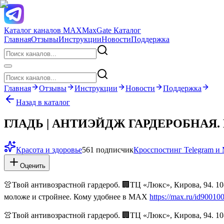
Каталог каналов MAX
MaxGate Каталог
Главная
Отзывы
Инструкции
Новости
Поддержка
Главная
Отзывы
Инструкции
Новости
Поддержка
Назад в каталог
ГЛАДЬ | АНТИЭЙДЖ ГАРДЕРОБНА
Красота и здоровье
561 подписчик
Кросспостинг Telegram 
Оценить
👚Твой антивозрастной гардероб. 🏢ТЦ «Люкс», Кирова, 94. 
моложе и стройнее. Кому удобнее в МАХ
https://max.ru/id9001
👚Твой антивозрастной гардероб. 🏢ТЦ «Люкс», Кирова, 94. 