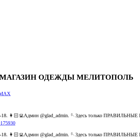
Я. МАГАЗИН ОДЕЖДЫ МЕЛИТОПОЛЬ
и MAX
10-18. 👩🏻‍💻Админ @glad_admin. 🪡Здесь только ПРАВИЛЬНЫЕ
00175930
10-18. 👩🏻‍💻Админ @glad_admin. 🪡Здесь только ПРАВИЛЬНЫЕ