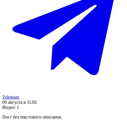
Telegram
09 августа в 11:02
Видео
:
1
Пост без текстового описания.