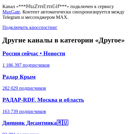
Канал «
***𝕄𝕦ℤ𝕞𝔼𝕞𝔾𝕚𝕗***
» подключен к сервису
MaxGate
. Контент автоматически синхронизируется между
Telegram и мессенджером MAX.
Подключить кросспостинг
Другие каналы в категории «
Другое
»
Россия сейчас • Новости
1 186 397 подписчиков
Радар Крым
282 029 подписчиков
РАДАР-RDF. Москва и область
163 739 подписчиков
Дневник Десантника🇷🇺