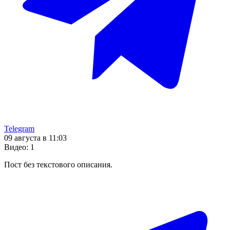
Telegram
09 августа в 11:03
Видео
:
1
Пост без текстового описания.