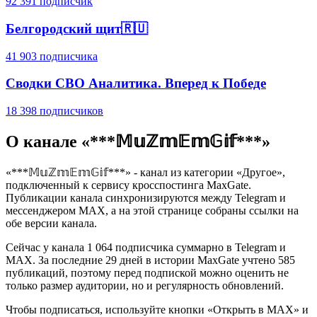
92 391 подписчик
Белгородский щит🇷🇺
41 903 подписчика
Сводки СВО Аналитика. Вперед к Победе
18 398 подписчиков
О канале «
***𝕄𝕦ℤ𝕞𝔼𝕞𝔾𝕚𝕗***
»
«
***𝕄𝕦ℤ𝕞𝔼𝕞𝔾𝕚𝕗***
» - канал из категории «
Другое
»,
подключенный к сервису кросспостинга MaxGate.
Публикации канала синхронизируются между Telegram и
мессенджером MAX, а на этой странице собраны ссылки на
обе версии канала.
Сейчас у канала
1 064 подписчика
суммарно в Telegram и
MAX. За последние
29
дней
в истории MaxGate учтено
585
публикаций, поэтому перед подпиской можно оценить не
только размер аудитории, но и регулярность обновлений.
Чтобы подписаться, используйте кнопки «Открыть в MAX» и