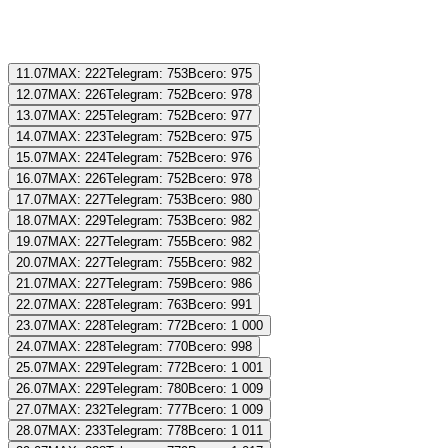
11.07
MAX:
222
Telegram:
753
Всего:
975
12.07
MAX:
226
Telegram:
752
Всего:
978
13.07
MAX:
225
Telegram:
752
Всего:
977
14.07
MAX:
223
Telegram:
752
Всего:
975
15.07
MAX:
224
Telegram:
752
Всего:
976
16.07
MAX:
226
Telegram:
752
Всего:
978
17.07
MAX:
227
Telegram:
753
Всего:
980
18.07
MAX:
229
Telegram:
753
Всего:
982
19.07
MAX:
227
Telegram:
755
Всего:
982
20.07
MAX:
227
Telegram:
755
Всего:
982
21.07
MAX:
227
Telegram:
759
Всего:
986
22.07
MAX:
228
Telegram:
763
Всего:
991
23.07
MAX:
228
Telegram:
772
Всего:
1 000
24.07
MAX:
228
Telegram:
770
Всего:
998
25.07
MAX:
229
Telegram:
772
Всего:
1 001
26.07
MAX:
229
Telegram:
780
Всего:
1 009
27.07
MAX:
232
Telegram:
777
Всего:
1 009
28.07
MAX:
233
Telegram:
778
Всего:
1 011