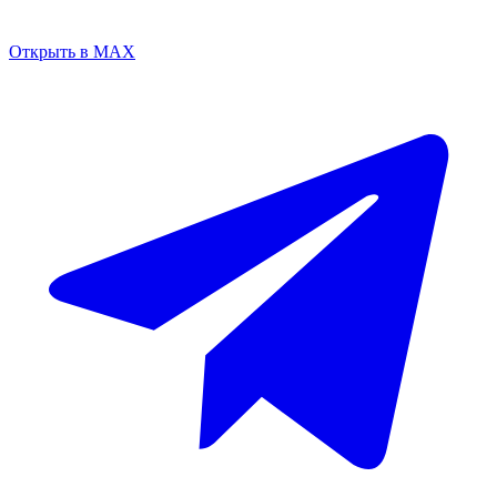
Открыть в MAX