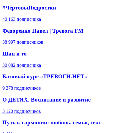
#ЧёртовыПодростки
40 163 подписчика
Федоренко Павел | Тревога FM
38 997 подписчиков
Шап и то
30 082 подписчика
Базовый курс «ТРЕВОГИ.НЕТ»
9 378 подписчиков
О ДЕТЯХ. Воспитание и развитие
3 120 подписчиков
Путь к гармонии: любовь, семья, секс