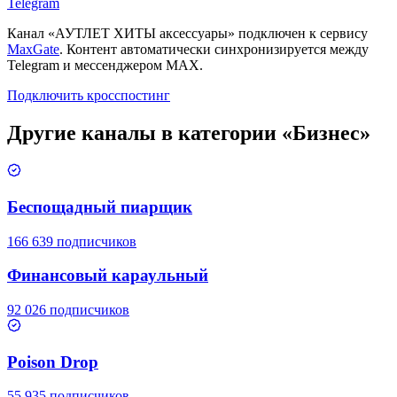
Telegram
Канал «
АУТЛЕТ ХИТЫ аксессуары
» подключен к сервису
MaxGate
. Контент автоматически синхронизируется между
Telegram и мессенджером MAX.
Подключить кросспостинг
Другие каналы в категории «
Бизнес
»
Беспощадный пиарщик
166 639 подписчиков
Финансовый караульный
92 026 подписчиков
Poison Drop
55 935 подписчиков