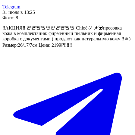
Telegram
31 июля в 13:25
Фото
:
8
‼️АКЦИЯ‼️ 🚨🚨🚨🚨🚨🚨🚨🚨🚨🚨 Chloė🤍 📌💟пресовка
кожа в комплектация: фирменный пыльник и фирменная
коробка с документами ( продают как натуральную кожу ‼️🫶)
Размер:26/17/7см Цена: 2199₽‼️‼️‼️