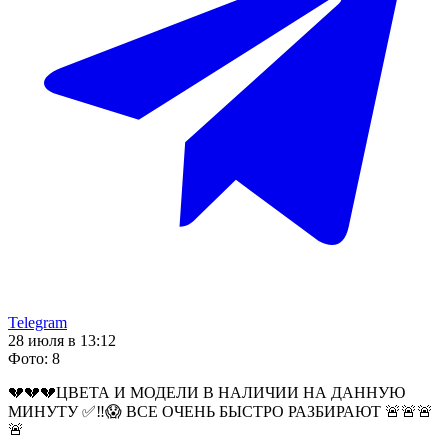
Telegram
28 июля в 13:12
Фото
:
8
💔💔💔ЦВЕТА И МОДЕЛИ В НАЛИЧИИ НА ДАННУЮ
МИНУТУ ✅‼️😱 ВСЕ ОЧЕНЬ БЫСТРО РАЗБИРАЮТ 🚨🚨🚨
🚨