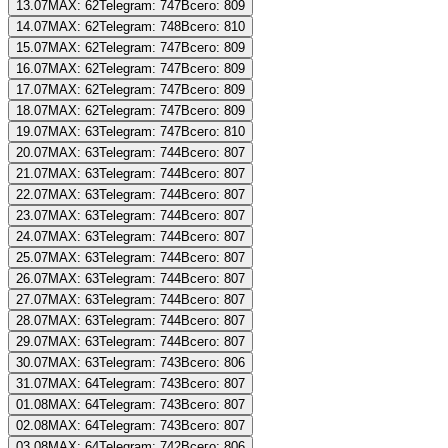
13.07
MAX:
62
Telegram:
747
Всего:
809
14.07
MAX:
62
Telegram:
748
Всего:
810
15.07
MAX:
62
Telegram:
747
Всего:
809
16.07
MAX:
62
Telegram:
747
Всего:
809
17.07
MAX:
62
Telegram:
747
Всего:
809
18.07
MAX:
62
Telegram:
747
Всего:
809
19.07
MAX:
63
Telegram:
747
Всего:
810
20.07
MAX:
63
Telegram:
744
Всего:
807
21.07
MAX:
63
Telegram:
744
Всего:
807
22.07
MAX:
63
Telegram:
744
Всего:
807
23.07
MAX:
63
Telegram:
744
Всего:
807
24.07
MAX:
63
Telegram:
744
Всего:
807
25.07
MAX:
63
Telegram:
744
Всего:
807
26.07
MAX:
63
Telegram:
744
Всего:
807
27.07
MAX:
63
Telegram:
744
Всего:
807
28.07
MAX:
63
Telegram:
744
Всего:
807
29.07
MAX:
63
Telegram:
744
Всего:
807
30.07
MAX:
63
Telegram:
743
Всего:
806
31.07
MAX:
64
Telegram:
743
Всего:
807
01.08
MAX:
64
Telegram:
743
Всего:
807
02.08
MAX:
64
Telegram:
743
Всего:
807
03.08
MAX:
64
Telegram:
742
Всего:
806