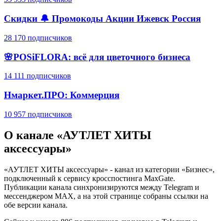
Скидки 🔔 Промокоды Акции Ижевск Россия
28 170 подписчиков
🌸POSiFLORA: всё для цветочного бизнеса
14 111 подписчиков
Нмаркет.ПРО: Коммерция
10 957 подписчиков
О канале «
АУТЛЕТ ХИТЫ
аксессуары
»
«
АУТЛЕТ ХИТЫ аксессуары
» - канал из категории «
Бизнес
»,
подключенный к сервису кросспостинга MaxGate.
Публикации канала синхронизируются между Telegram и
мессенджером MAX, а на этой странице собраны ссылки на
обе версии канала.