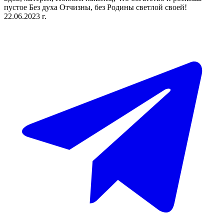
пустое Без духа Отчизны, без Родины светлой своей!
22.06.2023 г.