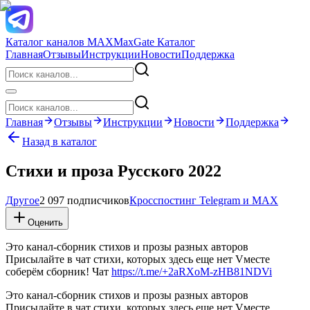
Каталог каналов MAX
MaxGate Каталог
Главная
Отзывы
Инструкции
Новости
Поддержка
Главная
Отзывы
Инструкции
Новости
Поддержка
Назад в каталог
Стихи и проза Русского 2022
Другое
2 097 подписчиков
Кросспостинг Telegram и MAX
Оценить
Это канал-сборник стихов и прозы разных авторов
Присылайте в чат стихи, которых здесь еще нет Vместе
соберём сборник! Чат
https://t.me/+2aRXoM-zHB81NDVi
Это канал-сборник стихов и прозы разных авторов
Присылайте в чат стихи, которых здесь еще нет Vместе