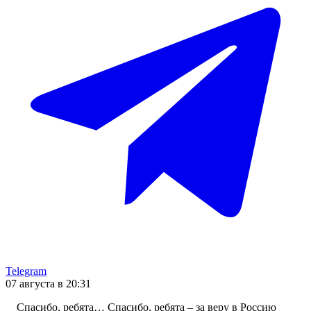
Telegram
07 августа в 20:31
__Спасибо, ребята… Спасибо, ребята – за веру в Россию