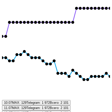
10.07
MAX:
129
Telegram:
1 972
Всего:
2 101
11.07
MAX:
129
Telegram:
1 972
Всего:
2 101