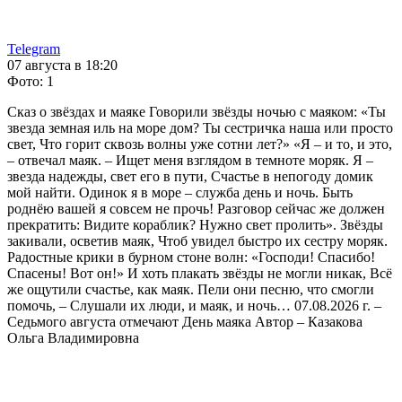
Telegram
07 августа в 18:20
Фото
:
1
Сказ о звёздах и маяке Говорили звёзды ночью с маяком: «Ты
звезда земная иль на море дом? Ты сестричка наша или просто
свет, Что горит сквозь волны уже сотни лет?» «Я – и то, и это,
– отвечал маяк. – Ищет меня взглядом в темноте моряк. Я –
звезда надежды, свет его в пути, Счастье в непогоду домик
мой найти. Одинок я в море – служба день и ночь. Быть
роднёю вашей я совсем не прочь! Разговор сейчас же должен
прекратить: Видите кораблик? Нужно свет пролить». Звёзды
закивали, осветив маяк, Чтоб увидел быстро их сестру моряк.
Радостные крики в бурном стоне волн: «Господи! Спасибо!
Спасены! Вот он!» И хоть плакать звёзды не могли никак, Всё
же ощутили счастье, как маяк. Пели они песню, что смогли
помочь, – Слушали их люди, и маяк, и ночь… 07.08.2026 г. –
Седьмого августа отмечают День маяка Автор – Казакова
Ольга Владимировна