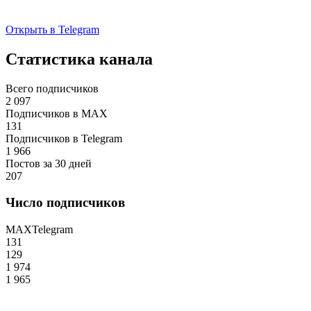
Открыть в Telegram
Статистика канала
Всего подписчиков
2 097
Подписчиков в MAX
131
Подписчиков в Telegram
1 966
Постов за 30 дней
207
Число подписчиков
MAX
Telegram
131
129
1 974
1 965