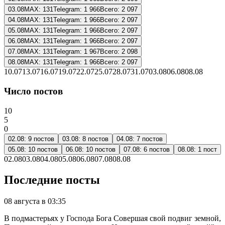
03.08
MAX:
131
Telegram:
1 966
Всего:
2 097
04.08
MAX:
131
Telegram:
1 966
Всего:
2 097
05.08
MAX:
131
Telegram:
1 966
Всего:
2 097
06.08
MAX:
131
Telegram:
1 966
Всего:
2 097
07.08
MAX:
131
Telegram:
1 967
Всего:
2 098
08.08
MAX:
131
Telegram:
1 966
Всего:
2 097
10.07
13.07
16.07
19.07
22.07
25.07
28.07
31.07
03.08
06.08
08.08
Число постов
10
5
0
02.08
:
9
постов
03.08
:
8
постов
04.08
:
7
постов
05.08
:
10
постов
06.08
:
10
постов
07.08
:
6
постов
08.08
:
1
пост
02.08
03.08
04.08
05.08
06.08
07.08
08.08
Последние посты
08 августа в 03:35
В подмастерьях у Господа Бога Совершая свой подвиг земной,