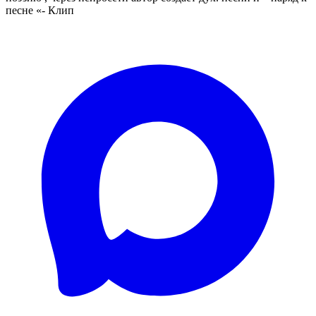
песне «- Клип