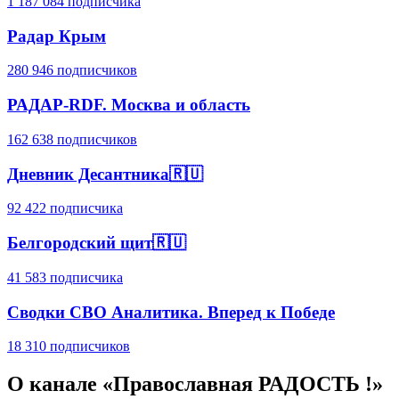
1 187 084 подписчика
Радар Крым
280 946 подписчиков
РАДАР-RDF. Москва и область
162 638 подписчиков
Дневник Десантника🇷🇺
92 422 подписчика
Белгородский щит🇷🇺
41 583 подписчика
Сводки СВО Аналитика. Вперед к Победе
18 310 подписчиков
О канале «
Православная РАДОСТЬ !
»