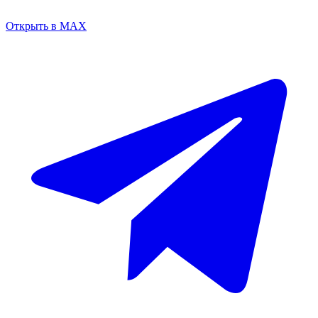
Открыть в MAX