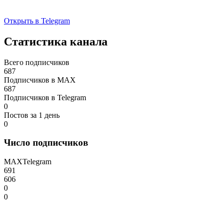
Открыть в Telegram
Статистика канала
Всего подписчиков
687
Подписчиков в MAX
687
Подписчиков в Telegram
0
Постов за 1 день
0
Число подписчиков
MAX
Telegram
691
606
0
0