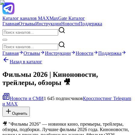
Каталог каналов MAX
MaxGate Каталог
Главная
Отзывы
Инструкции
Новости
Поддержка
Главная
Отзывы
Инструкции
Новости
Поддержка
Назад в каталог
Фильмы 2026 | Киноновости,
трейлеры, обзоры 🎥
Новости и СМИ
1 645 подписчиков
Кросспостинг Telegram
и MAX
Оценить
🎥 "Фильмы 2026" — новинки кино, премьеры, трейлеры,
обзоры, подборки. Лучшие фильмы 2026 года. Киноновости,
релизы в прокате, подборки по жанрам. #фильмы2026