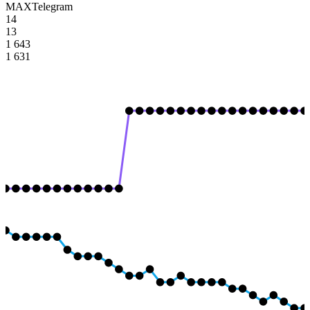
MAX
Telegram
14
13
1 643
1 631