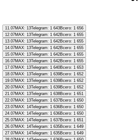
11.07
MAX:
13
Telegram:
1 643
Всего:
1 656
12.07
MAX:
13
Telegram:
1 642
Всего:
1 655
13.07
MAX:
13
Telegram:
1 642
Всего:
1 655
14.07
MAX:
13
Telegram:
1 642
Всего:
1 655
15.07
MAX:
13
Telegram:
1 642
Всего:
1 655
16.07
MAX:
13
Telegram:
1 642
Всего:
1 655
17.07
MAX:
13
Telegram:
1 640
Всего:
1 653
18.07
MAX:
13
Telegram:
1 639
Всего:
1 652
19.07
MAX:
13
Telegram:
1 639
Всего:
1 652
20.07
MAX:
13
Telegram:
1 639
Всего:
1 652
21.07
MAX:
13
Telegram:
1 638
Всего:
1 651
22.07
MAX:
13
Telegram:
1 637
Всего:
1 650
23.07
MAX:
14
Telegram:
1 636
Всего:
1 650
24.07
MAX:
14
Telegram:
1 636
Всего:
1 650
25.07
MAX:
14
Telegram:
1 637
Всего:
1 651
26.07
MAX:
14
Telegram:
1 635
Всего:
1 649
27.07
MAX:
14
Telegram:
1 635
Всего:
1 649
28.07
MAX:
14
Telegram:
1 636
Всего:
1 650