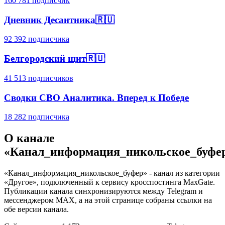
160 781 подписчик
Дневник Десантника🇷🇺
92 392 подписчика
Белгородский щит🇷🇺
41 513 подписчиков
Сводки СВО Аналитика. Вперед к Победе
18 282 подписчика
О канале
«
Канал_информация_никольское_буфе
«
Канал_информация_никольское_буфер
» - канал из категории
«
Другое
», подключенный к сервису кросспостинга MaxGate.
Публикации канала синхронизируются между Telegram и
мессенджером MAX, а на этой странице собраны ссылки на
обе версии канала.