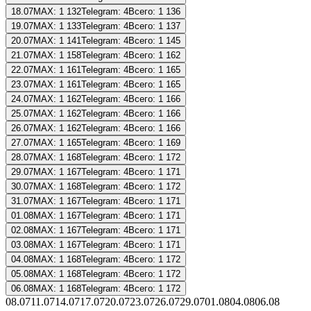
18.07
MAX:
1 132
Telegram:
4
Всего:
1 136
19.07
MAX:
1 133
Telegram:
4
Всего:
1 137
20.07
MAX:
1 141
Telegram:
4
Всего:
1 145
21.07
MAX:
1 158
Telegram:
4
Всего:
1 162
22.07
MAX:
1 161
Telegram:
4
Всего:
1 165
23.07
MAX:
1 161
Telegram:
4
Всего:
1 165
24.07
MAX:
1 162
Telegram:
4
Всего:
1 166
25.07
MAX:
1 162
Telegram:
4
Всего:
1 166
26.07
MAX:
1 162
Telegram:
4
Всего:
1 166
27.07
MAX:
1 165
Telegram:
4
Всего:
1 169
28.07
MAX:
1 168
Telegram:
4
Всего:
1 172
29.07
MAX:
1 167
Telegram:
4
Всего:
1 171
30.07
MAX:
1 168
Telegram:
4
Всего:
1 172
31.07
MAX:
1 167
Telegram:
4
Всего:
1 171
01.08
MAX:
1 167
Telegram:
4
Всего:
1 171
02.08
MAX:
1 167
Telegram:
4
Всего:
1 171
03.08
MAX:
1 167
Telegram:
4
Всего:
1 171
04.08
MAX:
1 168
Telegram:
4
Всего:
1 172
05.08
MAX:
1 168
Telegram:
4
Всего:
1 172
06.08
MAX:
1 168
Telegram:
4
Всего:
1 172
08.07
11.07
14.07
17.07
20.07
23.07
26.07
29.07
01.08
04.08
06.08