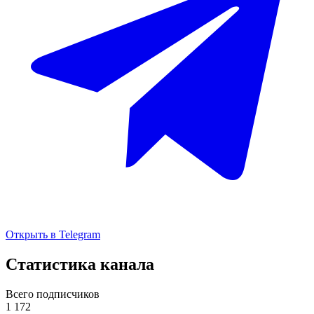
Открыть в Telegram
Статистика канала
Всего подписчиков
1 172