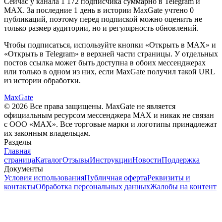
Сейчас у канала
1 172 подписчика
суммарно в Telegram и
MAX. За последние
1
день
в истории MaxGate учтено
0
публикаций, поэтому перед подпиской можно оценить не
только размер аудитории, но и регулярность обновлений.
Чтобы подписаться, используйте кнопки «Открыть в MAX» и
«Открыть в Telegram» в верхней части страницы. У отдельных
постов ссылка может быть доступна в обоих мессенджерах
или только в одном из них, если MaxGate получил такой URL
из истории обработки.
MaxGate
© 2026 Все права защищены. MaxGate не является
официальным ресурсом мессенджера MAX и никак не связан
с ООО «МАХ». Все торговые марки и логотипы принадлежат
их законным владельцам.
Разделы
Главная
страница
Каталог
Отзывы
Инструкции
Новости
Поддержка
Документы
Условия использования
Публичная оферта
Реквизиты и
контакты
Обработка персональных данных
Жалобы на контент