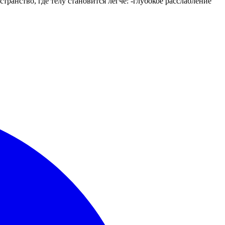
анство, где телу становится легче: -глубокое расслабление