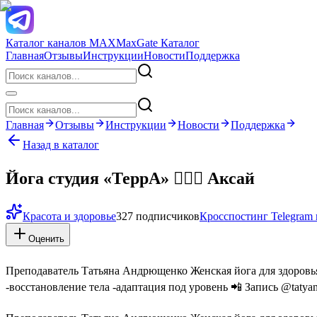
Каталог каналов MAX
MaxGate Каталог
Главная
Отзывы
Инструкции
Новости
Поддержка
Главная
Отзывы
Инструкции
Новости
Поддержка
Назад в каталог
Йога студия «ТеррА» 🧘🏼‍♀️ Аксай
Красота и здоровье
327 подписчиков
Кросспостинг Telegra
Оценить
Преподаватель Татьяна Андрющенко Женская йога для здоровья 
-восстановление тела -адаптация под уровень 📲 Запись @tatya