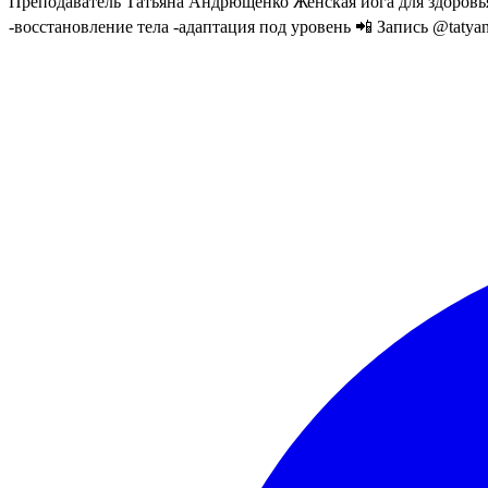
Преподаватель Татьяна Андрющенко Женская йога для здоровья 
-восстановление тела -адаптация под уровень 📲 Запись @tatya