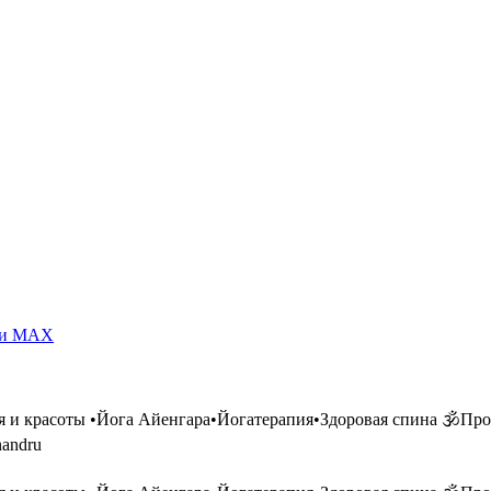
m и MAX
и красоты •Йога Айенгара•Йогатерапия•Здоровая спина 🕉Простр
nandru