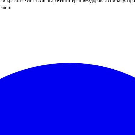
и красоты •Йога Айенгара•Йогатерапия•Здоровая спина 🕉Простр
nandru