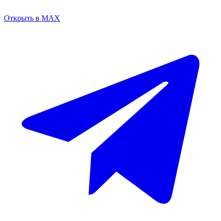
Открыть в MAX