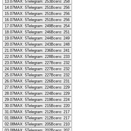
13.07
MAX:
5
Telegram:
253
Всего:
258
14.07
MAX:
5
Telegram:
251
Всего:
256
15.07
MAX:
5
Telegram:
251
Всего:
256
16.07
MAX:
5
Telegram:
251
Всего:
256
17.07
MAX:
5
Telegram:
249
Всего:
254
18.07
MAX:
5
Telegram:
246
Всего:
251
19.07
MAX:
5
Telegram:
244
Всего:
249
20.07
MAX:
5
Telegram:
243
Всего:
248
21.07
MAX:
5
Telegram:
236
Всего:
241
22.07
MAX:
5
Telegram:
228
Всего:
233
23.07
MAX:
5
Telegram:
227
Всего:
232
24.07
MAX:
5
Telegram:
227
Всего:
232
25.07
MAX:
5
Telegram:
227
Всего:
232
26.07
MAX:
5
Telegram:
226
Всего:
231
27.07
MAX:
5
Telegram:
224
Всего:
229
28.07
MAX:
5
Telegram:
224
Всего:
229
29.07
MAX:
5
Telegram:
219
Всего:
224
30.07
MAX:
5
Telegram:
215
Всего:
220
31.07
MAX:
5
Telegram:
212
Всего:
217
01.08
MAX:
5
Telegram:
212
Всего:
217
02.08
MAX:
5
Telegram:
205
Всего:
210
03.08
MAX:
5
Telegram:
202
Всего:
207