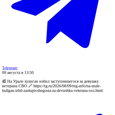
Telegram
09 августа в 13:50
📰 На Урале хулиган избил заступившегося за девушку
ветерана СВО 🔗 https://rg.ru/2026/08/09/reg-urfo/na-urale-
huligan-izbil-zastupivshegosia-za-devushku-veterana-svo.html