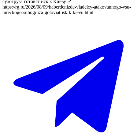
сухогруза готовят иск к Киеву 🔗
https://rg.ru/2026/08/09/haberdenizde-vladelcy-atakovannogo-vsu-
tureckogo-suhogruza-gotoviat-isk-k-kievu.html