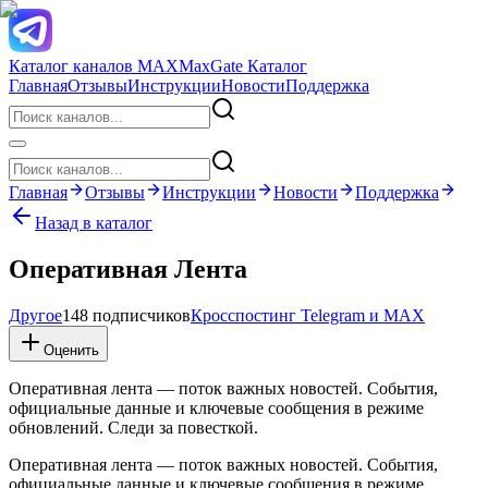
Каталог каналов MAX
MaxGate Каталог
Главная
Отзывы
Инструкции
Новости
Поддержка
Главная
Отзывы
Инструкции
Новости
Поддержка
Назад в каталог
Оперативная Лента
Другое
148 подписчиков
Кросспостинг Telegram и MAX
Оценить
Оперативная лента — поток важных новостей. События,
официальные данные и ключевые сообщения в режиме
обновлений. Следи за повесткой.
Оперативная лента — поток важных новостей. События,
официальные данные и ключевые сообщения в режиме