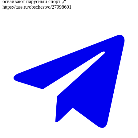
осваивают парусный спорт 🔗
https://tass.ru/obschestvo/27998601