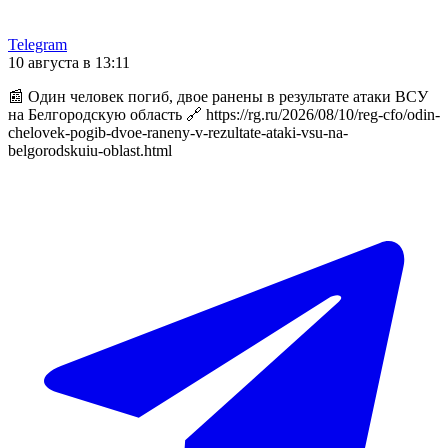
Telegram
10 августа в 13:11
📰 Один человек погиб, двое ранены в результате атаки ВСУ
на Белгородскую область 🔗 https://rg.ru/2026/08/10/reg-cfo/odin-
chelovek-pogib-dvoe-raneny-v-rezultate-ataki-vsu-na-
belgorodskuiu-oblast.html