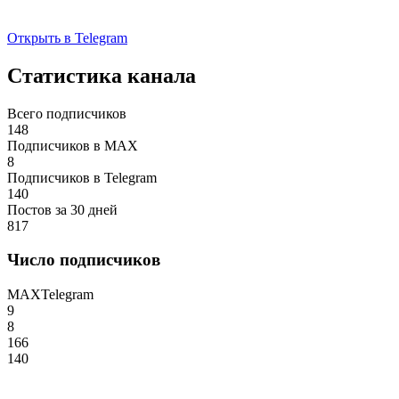
Открыть в Telegram
Статистика канала
Всего подписчиков
148
Подписчиков в MAX
8
Подписчиков в Telegram
140
Постов за 30 дней
817
Число подписчиков
MAX
Telegram
9
8
166
140