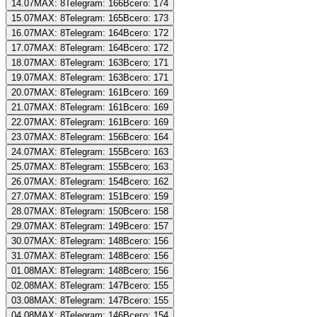
14.07
MAX:
8
Telegram:
166
Всего:
174
15.07
MAX:
8
Telegram:
165
Всего:
173
16.07
MAX:
8
Telegram:
164
Всего:
172
17.07
MAX:
8
Telegram:
164
Всего:
172
18.07
MAX:
8
Telegram:
163
Всего:
171
19.07
MAX:
8
Telegram:
163
Всего:
171
20.07
MAX:
8
Telegram:
161
Всего:
169
21.07
MAX:
8
Telegram:
161
Всего:
169
22.07
MAX:
8
Telegram:
161
Всего:
169
23.07
MAX:
8
Telegram:
156
Всего:
164
24.07
MAX:
8
Telegram:
155
Всего:
163
25.07
MAX:
8
Telegram:
155
Всего:
163
26.07
MAX:
8
Telegram:
154
Всего:
162
27.07
MAX:
8
Telegram:
151
Всего:
159
28.07
MAX:
8
Telegram:
150
Всего:
158
29.07
MAX:
8
Telegram:
149
Всего:
157
30.07
MAX:
8
Telegram:
148
Всего:
156
31.07
MAX:
8
Telegram:
148
Всего:
156
01.08
MAX:
8
Telegram:
148
Всего:
156
02.08
MAX:
8
Telegram:
147
Всего:
155
03.08
MAX:
8
Telegram:
147
Всего:
155
04.08
MAX:
8
Telegram:
146
Всего:
154