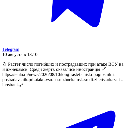
Telegram
10 августа в 13:10
📰 Растет число погибших и пострадавших при атаке ВСУ на
Нижнекамск. Среди жертв оказались иностранцы 🔗
https://lenta.ru/news/2026/08/10/long-rastet-chislo-pogibshih-i-
postradavshih-pri-atake-vsu-na-nizhnekamsk-sredi-zhertv-okazalis-
inostrantsy/