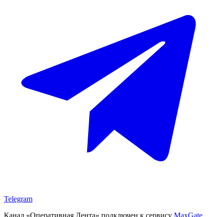
Telegram
Канал «
Оперативная Лента
» подключен к сервису
MaxGate
.