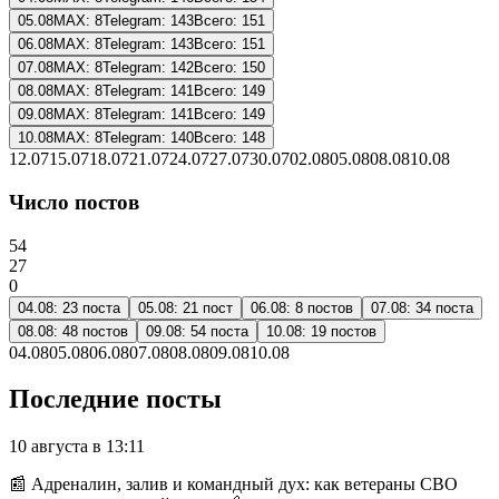
05.08
MAX:
8
Telegram:
143
Всего:
151
06.08
MAX:
8
Telegram:
143
Всего:
151
07.08
MAX:
8
Telegram:
142
Всего:
150
08.08
MAX:
8
Telegram:
141
Всего:
149
09.08
MAX:
8
Telegram:
141
Всего:
149
10.08
MAX:
8
Telegram:
140
Всего:
148
12.07
15.07
18.07
21.07
24.07
27.07
30.07
02.08
05.08
08.08
10.08
Число постов
54
27
0
04.08
:
23
поста
05.08
:
21
пост
06.08
:
8
постов
07.08
:
34
поста
08.08
:
48
постов
09.08
:
54
поста
10.08
:
19
постов
04.08
05.08
06.08
07.08
08.08
09.08
10.08
Последние посты
10 августа в 13:11
📰 Адреналин, залив и командный дух: как ветераны СВО