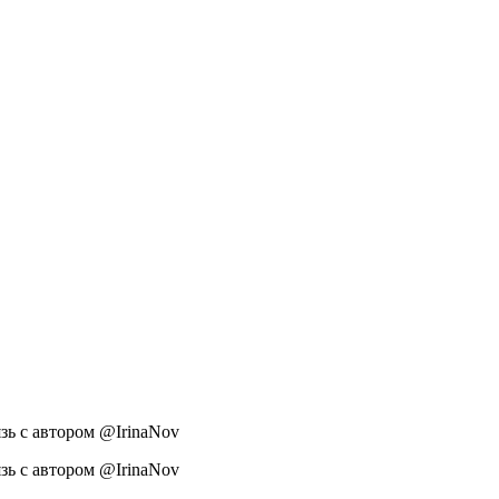
язь с автором @IrinaNov
язь с автором @IrinaNov