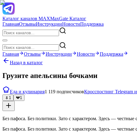
Каталог каналов MAX
MaxGate Каталог
Главная
Отзывы
Инструкции
Новости
Поддержка
Главная
Отзывы
Инструкции
Новости
Поддержка
Назад в каталог
Грузите апельсины бочками
Еда и кулинария
1 119 подписчиков
Кросспостинг Telegram
🌷
1
💔
1
Без пафоса. Без политики. Зато с характером. Здесь — честные
Без пафоса. Без политики. Зато с характером. Здесь — честные