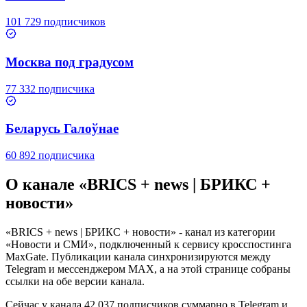
101 729 подписчиков
Москва под градусом
77 332 подписчика
Беларусь Галоўнае
60 892 подписчика
О канале «
BRICS + news | БРИКС +
новости
»
«
BRICS + news | БРИКС + новости
» - канал из категории
«
Новости и СМИ
», подключенный к сервису кросспостинга
MaxGate. Публикации канала синхронизируются между
Telegram и мессенджером MAX, а на этой странице собраны
ссылки на обе версии канала.
Сейчас у канала
42 037 подписчиков
суммарно в Telegram и