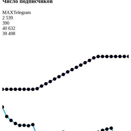
Число подписчиков
MAX
Telegram
2 539
390
40 632
39 498