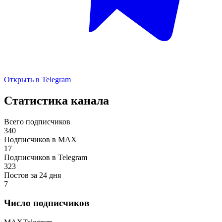
Открыть в Telegram
Статистика канала
Всего подписчиков
340
Подписчиков в MAX
17
Подписчиков в Telegram
323
Постов за 24 дня
7
Число подписчиков