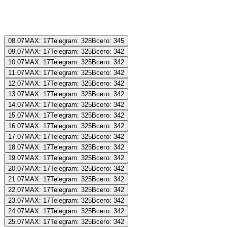
08.07
MAX:
17
Telegram:
328
Всего:
345
09.07
MAX:
17
Telegram:
325
Всего:
342
10.07
MAX:
17
Telegram:
325
Всего:
342
11.07
MAX:
17
Telegram:
325
Всего:
342
12.07
MAX:
17
Telegram:
325
Всего:
342
13.07
MAX:
17
Telegram:
325
Всего:
342
14.07
MAX:
17
Telegram:
325
Всего:
342
15.07
MAX:
17
Telegram:
325
Всего:
342
16.07
MAX:
17
Telegram:
325
Всего:
342
17.07
MAX:
17
Telegram:
325
Всего:
342
18.07
MAX:
17
Telegram:
325
Всего:
342
19.07
MAX:
17
Telegram:
325
Всего:
342
20.07
MAX:
17
Telegram:
325
Всего:
342
21.07
MAX:
17
Telegram:
325
Всего:
342
22.07
MAX:
17
Telegram:
325
Всего:
342
23.07
MAX:
17
Telegram:
325
Всего:
342
24.07
MAX:
17
Telegram:
325
Всего:
342
25.07
MAX:
17
Telegram:
325
Всего:
342