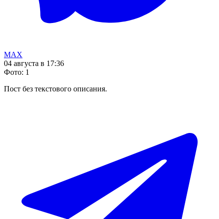
MAX
04 августа в 17:36
Фото
:
1
Пост без текстового описания.