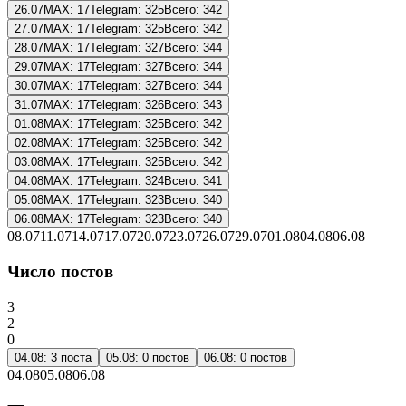
26.07
MAX:
17
Telegram:
325
Всего:
342
27.07
MAX:
17
Telegram:
325
Всего:
342
28.07
MAX:
17
Telegram:
327
Всего:
344
29.07
MAX:
17
Telegram:
327
Всего:
344
30.07
MAX:
17
Telegram:
327
Всего:
344
31.07
MAX:
17
Telegram:
326
Всего:
343
01.08
MAX:
17
Telegram:
325
Всего:
342
02.08
MAX:
17
Telegram:
325
Всего:
342
03.08
MAX:
17
Telegram:
325
Всего:
342
04.08
MAX:
17
Telegram:
324
Всего:
341
05.08
MAX:
17
Telegram:
323
Всего:
340
06.08
MAX:
17
Telegram:
323
Всего:
340
08.07
11.07
14.07
17.07
20.07
23.07
26.07
29.07
01.08
04.08
06.08
Число постов
3
2
0
04.08
:
3
поста
05.08
:
0
постов
06.08
:
0
постов
04.08
05.08
06.08