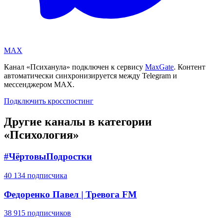
MAX
Канал «
Психанула
» подключен к сервису
MaxGate
. Контент
автоматически синхронизируется между Telegram и
мессенджером MAX.
Подключить кросспостинг
Другие каналы в категории
«
Психология
»
#ЧёртовыПодростки
40 134 подписчика
Федоренко Павел | Тревога FM
38 915 подписчиков