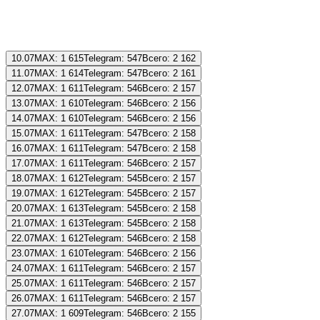
10.07
MAX:
1 615
Telegram:
547
Всего:
2 162
11.07
MAX:
1 614
Telegram:
547
Всего:
2 161
12.07
MAX:
1 611
Telegram:
546
Всего:
2 157
13.07
MAX:
1 610
Telegram:
546
Всего:
2 156
14.07
MAX:
1 610
Telegram:
546
Всего:
2 156
15.07
MAX:
1 611
Telegram:
547
Всего:
2 158
16.07
MAX:
1 611
Telegram:
547
Всего:
2 158
17.07
MAX:
1 611
Telegram:
546
Всего:
2 157
18.07
MAX:
1 612
Telegram:
545
Всего:
2 157
19.07
MAX:
1 612
Telegram:
545
Всего:
2 157
20.07
MAX:
1 613
Telegram:
545
Всего:
2 158
21.07
MAX:
1 613
Telegram:
545
Всего:
2 158
22.07
MAX:
1 612
Telegram:
546
Всего:
2 158
23.07
MAX:
1 610
Telegram:
546
Всего:
2 156
24.07
MAX:
1 611
Telegram:
546
Всего:
2 157
25.07
MAX:
1 611
Telegram:
546
Всего:
2 157
26.07
MAX:
1 611
Telegram:
546
Всего:
2 157
27.07
MAX:
1 609
Telegram:
546
Всего:
2 155