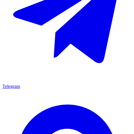
Telegram