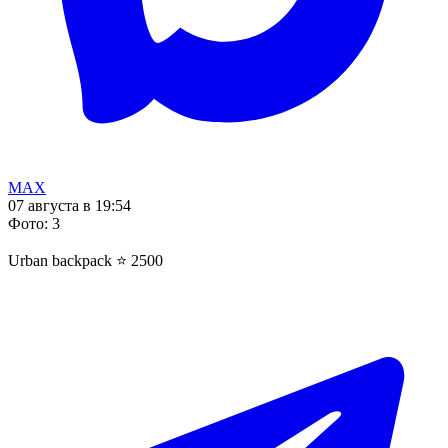
MAX
07 августа в 19:54
Фото
:
3
Urban backpack ⭐ 2500