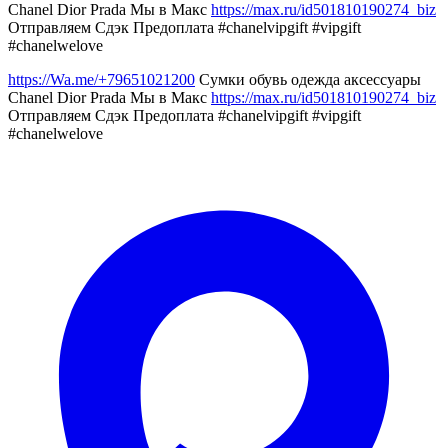
Chanel Dior Prada Мы в Макс
https://max.ru/id501810190274_biz
Отправляем Сдэк Предоплата #chanelvipgift #vipgift
#chanelwelove
https://Wa.me/+79651021200
Сумки обувь одежда аксессуары
Chanel Dior Prada Мы в Макс
https://max.ru/id501810190274_biz
Отправляем Сдэк Предоплата #chanelvipgift #vipgift
#chanelwelove