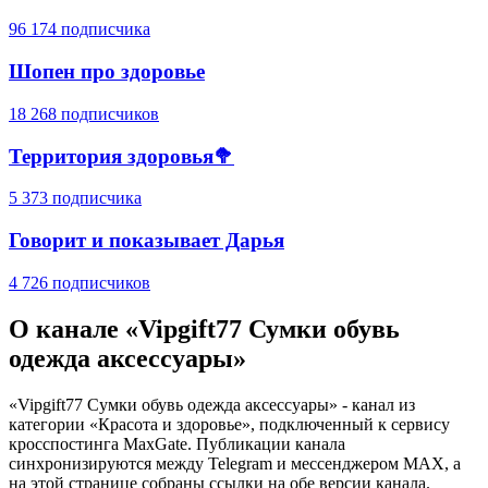
96 174 подписчика
Шопен про здоровье
18 268 подписчиков
Территория здоровья🥦
5 373 подписчика
Говорит и показывает Дарья
4 726 подписчиков
О канале «
Vipgift77 Сумки обувь
одежда аксессуары
»
«
Vipgift77 Сумки обувь одежда аксессуары
» - канал из
категории «
Красота и здоровье
», подключенный к сервису
кросспостинга MaxGate. Публикации канала
синхронизируются между Telegram и мессенджером MAX, а
на этой странице собраны ссылки на обе версии канала.