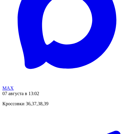
MAX
07 августа в 13:02
Кроссовки 36,37,38,39