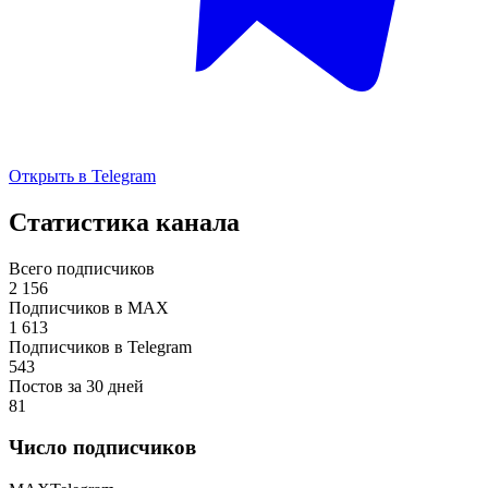
Открыть в Telegram
Статистика канала
Всего подписчиков
2 156
Подписчиков в MAX
1 613
Подписчиков в Telegram
543
Постов за 30 дней
81
Число подписчиков