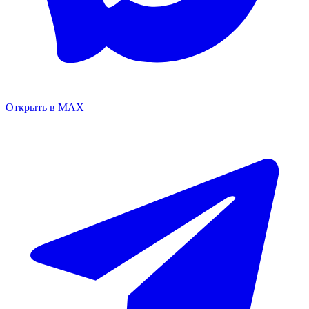
Открыть в MAX