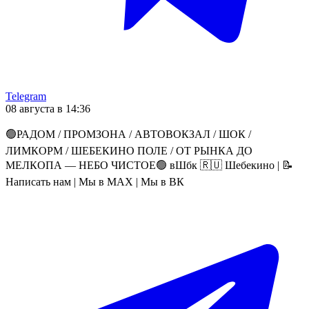
Telegram
08 августа в 14:36
🟢РАДОМ / ПРОМЗОНА / АВТОВОКЗАЛ / ШОК /
ЛИМКОРМ / ШЕБЕКИНО ПОЛЕ / ОТ РЫНКА ДО
МЕЛКОПА — НЕБО ЧИСТОЕ🟢 вШбк 🇷🇺 Шебекино | 📝
Написать нам | Мы в MAX | Мы в ВК