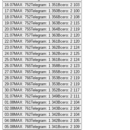
16.07
MAX:
752
Telegram:
1 351
Всего:
2 103
17.07
MAX:
750
Telegram:
1 350
Всего:
2 100
18.07
MAX:
752
Telegram:
1 356
Всего:
2 108
19.07
MAX:
752
Telegram:
1 363
Всего:
2 115
20.07
MAX:
755
Telegram:
1 364
Всего:
2 119
21.07
MAX:
757
Telegram:
1 363
Всего:
2 120
22.07
MAX:
759
Telegram:
1 361
Всего:
2 120
23.07
MAX:
762
Telegram:
1 362
Всего:
2 124
24.07
MAX:
763
Telegram:
1 362
Всего:
2 125
25.07
MAX:
763
Telegram:
1 361
Всего:
2 124
26.07
MAX:
765
Telegram:
1 358
Всего:
2 123
27.07
MAX:
765
Telegram:
1 355
Всего:
2 120
28.07
MAX:
766
Telegram:
1 353
Всего:
2 119
29.07
MAX:
766
Telegram:
1 353
Всего:
2 119
30.07
MAX:
765
Telegram:
1 352
Всего:
2 117
31.07
MAX:
762
Telegram:
1 349
Всего:
2 111
01.08
MAX:
761
Telegram:
1 343
Всего:
2 104
02.08
MAX:
761
Telegram:
1 343
Всего:
2 104
03.08
MAX:
762
Telegram:
1 342
Всего:
2 104
04.08
MAX:
763
Telegram:
1 342
Всего:
2 105
05.08
MAX:
768
Telegram:
1 341
Всего:
2 109