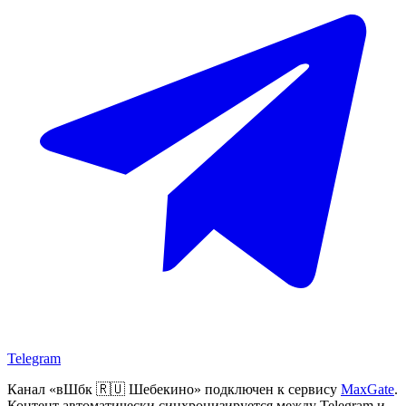
Telegram
Канал «
вШбк 🇷🇺 Шебекино
» подключен к сервису
MaxGate
.
Контент автоматически синхронизируется между Telegram и