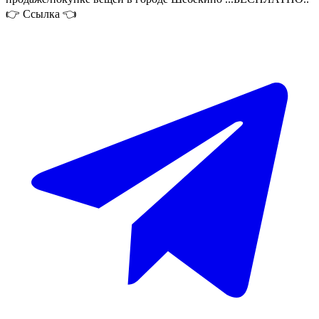
👉 Ссылка 👈