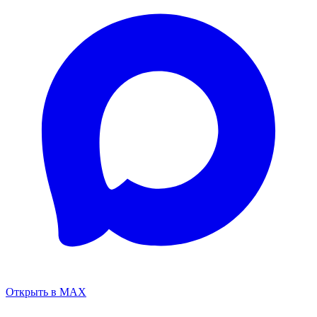
Открыть в MAX