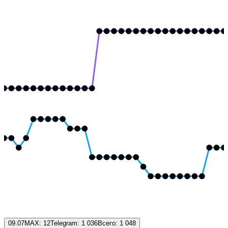
09.07
MAX:
12
Telegram:
1 036
Всего:
1 048