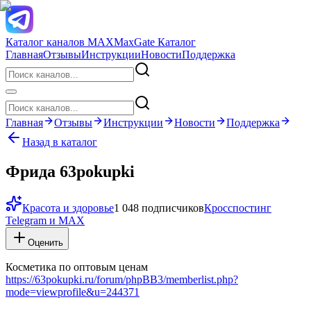
Каталог каналов MAX
MaxGate Каталог
Главная
Отзывы
Инструкции
Новости
Поддержка
Главная
Отзывы
Инструкции
Новости
Поддержка
Назад в каталог
Фрида 63pokupki
Красота и здоровье
1 048 подписчиков
Кросспостинг
Telegram и MAX
Оценить
Косметика по оптовым ценам
https://63pokupki.ru/forum/phpBB3/memberlist.php?
mode=viewprofile&u=244371