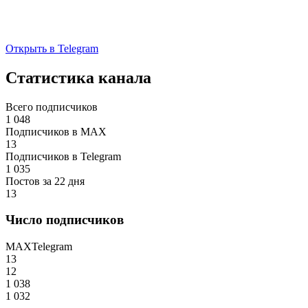
Открыть в Telegram
Статистика канала
Всего подписчиков
1 048
Подписчиков в MAX
13
Подписчиков в Telegram
1 035
Постов за 22 дня
13
Число подписчиков
MAX
Telegram
13
12
1 038
1 032