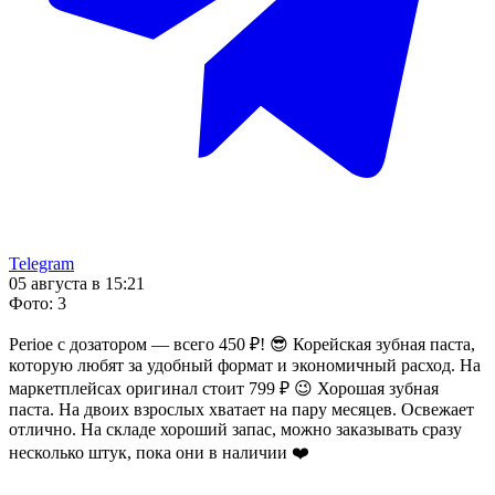
Telegram
05 августа в 15:21
Фото
:
3
Perioe с дозатором — всего 450 ₽! 😎 Корейская зубная паста,
которую любят за удобный формат и экономичный расход. На
маркетплейсах оригинал стоит 799 ₽ 😉 Хорошая зубная
паста. На двоих взрослых хватает на пару месяцев. Освежает
отлично. На складе хороший запас, можно заказывать сразу
несколько штук, пока они в наличии ❤️