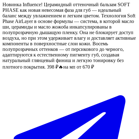
Новинка Influence! Церамидный оттеночный бальзам SOFT
PHASE как новая невесомая фаза для губ — идеальный
баланс между увлажнением и легким цветом. Технология Soft
Phase AirLayer в основе формулы — система, в которой масло
ши, церамиды и масло жожоба инкапсулированы в
полупрозрачную дышащую пленку. Она не блокирует доступ
воздуха, но при этом удерживает влагу и доставляет активные
компоненты в поверхностные слои кожи. Восемь
полупрозрачных оттенков — от персикового до черного,
адаптируются к естественному пигменту губ, создавая
натуральный глянцевый финиш и легкую тонировку без
плотного покрытия. 398 ₽🔥на мп от 670 ₽