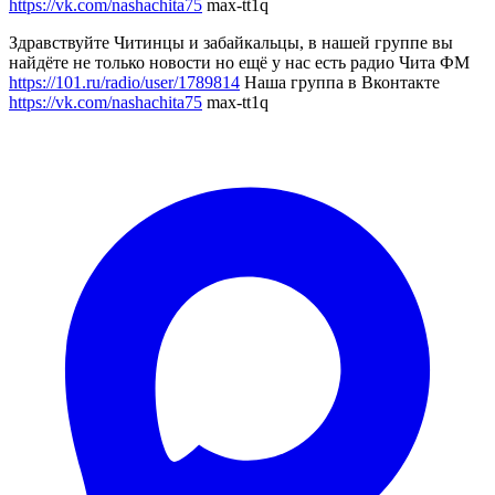
https://vk.com/nashachita75
max-tt1q
Здравствуйте Читинцы и забайкальцы, в нашей группе вы
найдёте не только новости но ещё у нас есть радио Чита ФМ
https://101.ru/radio/user/1789814
Наша группа в Вконтакте
https://vk.com/nashachita75
max-tt1q