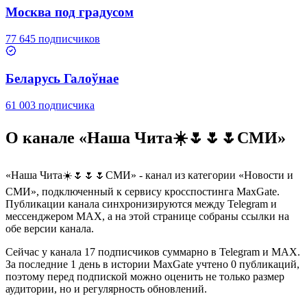
Москва под градусом
77 645 подписчиков
Беларусь Галоўнае
61 003 подписчика
О канале «
Наша Чита☀️🌷🌷🌷СМИ️
»
«
Наша Чита☀️🌷🌷🌷СМИ️
» - канал из категории «
Новости и
СМИ
», подключенный к сервису кросспостинга MaxGate.
Публикации канала синхронизируются между Telegram и
мессенджером MAX, а на этой странице собраны ссылки на
обе версии канала.
Сейчас у канала
17 подписчиков
суммарно в Telegram и MAX.
За последние
1
день
в истории MaxGate учтено
0
публикаций,
поэтому перед подпиской можно оценить не только размер
аудитории, но и регулярность обновлений.