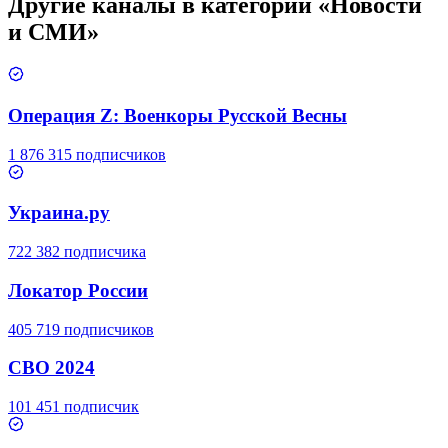
Другие каналы в категории «
Новости
и СМИ
»
Операция Z: Военкоры Русской Весны
1 876 315 подписчиков
Украина.ру
722 382 подписчика
Локатор России
405 719 подписчиков
СВО 2024
101 451 подписчик