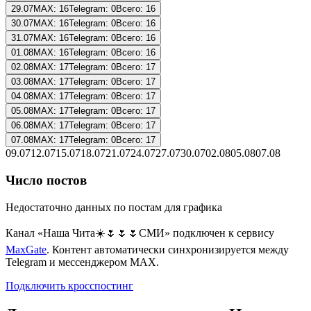
29.07
MAX:
16
Telegram:
0
Всего:
16
30.07
MAX:
16
Telegram:
0
Всего:
16
31.07
MAX:
16
Telegram:
0
Всего:
16
01.08
MAX:
16
Telegram:
0
Всего:
16
02.08
MAX:
17
Telegram:
0
Всего:
17
03.08
MAX:
17
Telegram:
0
Всего:
17
04.08
MAX:
17
Telegram:
0
Всего:
17
05.08
MAX:
17
Telegram:
0
Всего:
17
06.08
MAX:
17
Telegram:
0
Всего:
17
07.08
MAX:
17
Telegram:
0
Всего:
17
09.07
12.07
15.07
18.07
21.07
24.07
27.07
30.07
02.08
05.08
07.08
Число постов
Недостаточно данных по постам для графика
Канал «
Наша Чита☀️🌷🌷🌷СМИ️
» подключен к сервису
MaxGate
. Контент автоматически синхронизируется между
Telegram и мессенджером MAX.
Подключить кросспостинг