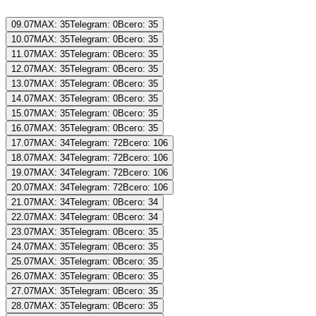
09.07
MAX:
35
Telegram:
0
Всего:
35
10.07
MAX:
35
Telegram:
0
Всего:
35
11.07
MAX:
35
Telegram:
0
Всего:
35
12.07
MAX:
35
Telegram:
0
Всего:
35
13.07
MAX:
35
Telegram:
0
Всего:
35
14.07
MAX:
35
Telegram:
0
Всего:
35
15.07
MAX:
35
Telegram:
0
Всего:
35
16.07
MAX:
35
Telegram:
0
Всего:
35
17.07
MAX:
34
Telegram:
72
Всего:
106
18.07
MAX:
34
Telegram:
72
Всего:
106
19.07
MAX:
34
Telegram:
72
Всего:
106
20.07
MAX:
34
Telegram:
72
Всего:
106
21.07
MAX:
34
Telegram:
0
Всего:
34
22.07
MAX:
34
Telegram:
0
Всего:
34
23.07
MAX:
35
Telegram:
0
Всего:
35
24.07
MAX:
35
Telegram:
0
Всего:
35
25.07
MAX:
35
Telegram:
0
Всего:
35
26.07
MAX:
35
Telegram:
0
Всего:
35
27.07
MAX:
35
Telegram:
0
Всего:
35
28.07
MAX:
35
Telegram:
0
Всего:
35