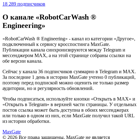
18 289 подписчиков
О канале «
RobotCarWash ®
Engineering
»
«
RobotCarWash ® Engineering
» - канал из категории «
Другое
»,
подключенный к сервису кросспостинга MaxGate.
Публикации канала синхронизируются между Telegram и
мессенджером MAX, а на этой странице собраны ссылки на
обе версии канала.
Сейчас у канала
36 подписчиков
суммарно в Telegram и MAX.
За последние
1
день
в истории MaxGate учтено
0
публикаций,
поэтому перед подпиской можно оценить не только размер
аудитории, но и регулярность обновлений.
Чтобы подписаться, используйте кнопки «Открыть в MAX» и
«Открыть в Telegram» в верхней части страницы. У отдельных
постов ссылка может быть доступна в обоих мессенджерах
или только в одном из них, если MaxGate получил такой URL
из истории обработки.
MaxGate
© 2026 Все права защищены. MaxGate не является