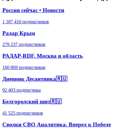
Россия сейчас • Новости
1 187 416 подписчиков
Радар Крым
279 237 подписчиков
РАДАР-RDF. Москва и область
160 869 подписчиков
Дневник Десантника🇷🇺
92 403 подписчика
Белгородский щит🇷🇺
41 525 подписчиков
Сводки СВО Аналитика. Вперед к Победе