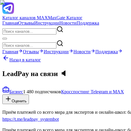
Каталог каналов MAX
MaxGate Каталог
Главная
Отзывы
Инструкции
Новости
Поддержка
Главная
Отзывы
Инструкции
Новости
Поддержка
Назад в каталог
LeadPay на связи 🔈
Бизнес
1 480 подписчиков
Кросспостинг Telegram и MAX
Оценить
Приём платежей со всего мира для экспертов и онлайн-школ: б
https://t.me/leadpay_systembot
Приём платежей со всего мира для экспертов и онлайн-школ: б