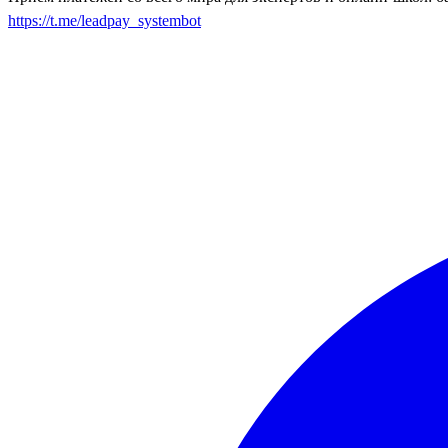
https://t.me/leadpay_systembot