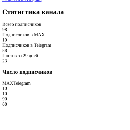
Статистика канала
Всего подписчиков
98
Подписчиков в MAX
10
Подписчиков в Telegram
88
Постов за 29 дней
23
Число подписчиков
MAX
Telegram
10
10
90
88