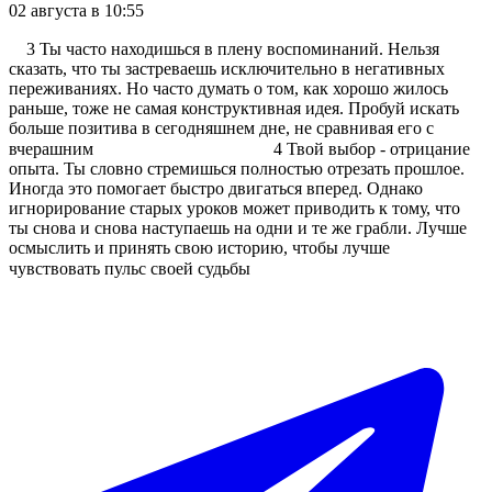
02 августа в 10:55
⠀ 3 Ты часто находишься в плену воспоминаний. Нельзя
сказать, что ты застреваешь исключительно в негативных
переживаниях. Но часто думать о том, как хорошо жилось
раньше, тоже не самая конструктивная идея. Пробуй искать
больше позитива в сегодняшнем дне, не сравнивая его с
вчерашним ⠀ ⠀ ⠀ ⠀ ⠀ ⠀ ⠀ ⠀ ⠀ ⠀ 4 Твой выбор - отрицание
опыта. Ты словно стремишься полностью отрезать прошлое.
Иногда это помогает быстро двигаться вперед. Однако
игнорирование старых уроков может приводить к тому, что
ты снова и снова наступаешь на одни и те же грабли. Лучше
осмыслить и принять свою историю, чтобы лучше
чувствовать пульс своей судьбы ⠀