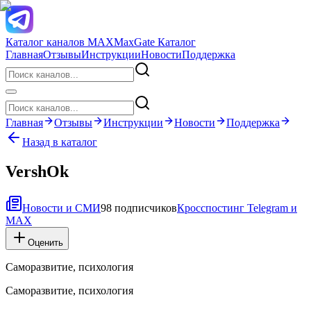
Каталог каналов MAX
MaxGate Каталог
Главная
Отзывы
Инструкции
Новости
Поддержка
Главная
Отзывы
Инструкции
Новости
Поддержка
Назад в каталог
VershOk
Новости и СМИ
98 подписчиков
Кросспостинг Telegram и
MAX
Оценить
Саморазвитие, психология
Саморазвитие, психология