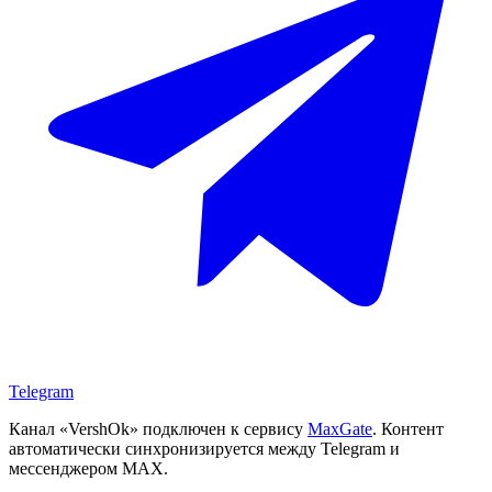
Telegram
Канал «
VershOk
» подключен к сервису
MaxGate
. Контент
автоматически синхронизируется между Telegram и
мессенджером MAX.