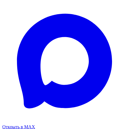
Открыть в MAX