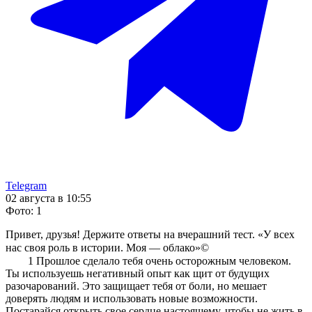
Telegram
02 августа в 10:55
Фото
:
1
Привет, друзья! Держите ответы на вчерашний тест. «У всех
нас своя роль в истории. Моя — облако»©️ ⠀ ⠀ ⠀ ⠀ ⠀ ⠀ ⠀ ⠀
⠀ ⠀ 1 Прошлое сделало тебя очень осторожным человеком.
Ты используешь негативный опыт как щит от будущих
разочарований. Это защищает тебя от боли, но мешает
доверять людям и использовать новые возможности.
Постарайся открыть свое сердце настоящему, чтобы не жить в