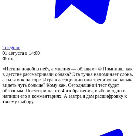
Telegram
01 августа в 14:00
Фото
:
1
«Истина подобна небу, а мнения — облакам» ©️ Помнишь, как
в детстве рассматривали облака? Эта тучка напоминает слона,
а ты замок на горе. Игра в ассоциации или тренировка навыка
видеть чуть больше? Кому как. Сегодняшний тест будет
облачным. Посмотри на эти 4 изображения, выбери одно и
напиши его в комментариях. А завтра я дам расшифровку к
твоему выбору.