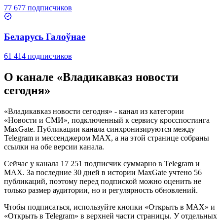
77 677 подписчиков
Беларусь Галоўнае
61 414 подписчиков
О канале «
Владикавказ новости
сегодня
»
«
Владикавказ новости сегодня
» - канал из категории
«
Новости и СМИ
», подключенный к сервису кросспостинга
MaxGate. Публикации канала синхронизируются между
Telegram и мессенджером MAX, а на этой странице собраны
ссылки на обе версии канала.
Сейчас у канала
17 251 подписчик
суммарно в Telegram и
MAX. За последние
30
дней
в истории MaxGate учтено
56
публикаций, поэтому перед подпиской можно оценить не
только размер аудитории, но и регулярность обновлений.
Чтобы подписаться, используйте кнопки «Открыть в MAX» и
«Открыть в Telegram» в верхней части страницы. У отдельных