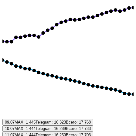
09.07
MAX:
1 445
Telegram:
16 323
Всего:
17 768
10.07
MAX:
1 444
Telegram:
16 289
Всего:
17 733
11.07
MAX:
1 444
Telegram:
16 259
Всего:
17 703