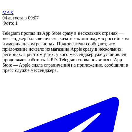
MAX
04 августа в 09:07
Фото
:
1
Telegram пропал из App Store сразу в нескольких странах —
мессенджер больше нельзя скачать как минимум в российском
и американском регионах. Пользователи сообщают, что
приложение исчезло из магазина Apple сразу в нескольких
регионах. При этом у тех, у кого мессенджер уже установлен,
продолжает работать. UPD. Telegram снова появился в App
Store — Apple сняла ограничения на приложение, сообщили в
пресс-службе мессенджера.