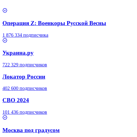
Операция Z: Военкоры Русской Весны
1 876 334 подписчика
Украина.ру
722 329 подписчиков
Локатор России
402 600 подписчиков
СВО 2024
101 436 подписчиков
Москва под градусом