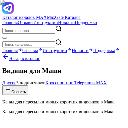
Каталог каналов MAX
MaxGate Каталог
Главная
Отзывы
Инструкции
Новости
Поддержка
Главная
Отзывы
Инструкции
Новости
Поддержка
Назад в каталог
Видяши для Маши
Другое
5 подписчиков
Кросспостинг Telegram и MAX
Оценить
Канал для пересылки милых коротких видосиков в Макс
Канал для пересылки милых коротких видосиков в Макс