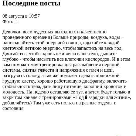
Последние посты
08 августа в 10:57
Фото
:
1
Девочки, всем чудесных выходных и качественно
проведенного времени) Больше природы, воздуха, воды -
напитывайтесь этой энергией солнца, вдыхайте каждой
клеточкой летнюю энергию, чтобы запастись на весь год.
Двигайтесь, чтобы кровь оживляла ваше тело, дышите
глубоко - чтобы насытить все клеточки кислородов. И в этом
вам поможет моя тренировка для расслабления нервной
системы, снятия тяжести и напряжения с плеч и шеи,
разгрузить голову, а так же поможет сделать подвижной
грудную клетку, хорошо работающую диафрагму, включить
стабильность тела, дать лицу питание, хороший кровоток и
молодость. На неделю оставляю ее тут, а затем будет только в
закрытом канале с тренировками «Под🔋зарядки для жизни»,
добавляйтесь) Там уже есть польза на разные отделы и
состояния.