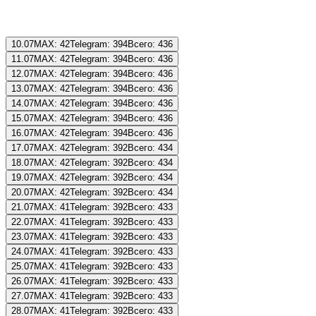
10.07
MAX:
42
Telegram:
394
Всего:
436
11.07
MAX:
42
Telegram:
394
Всего:
436
12.07
MAX:
42
Telegram:
394
Всего:
436
13.07
MAX:
42
Telegram:
394
Всего:
436
14.07
MAX:
42
Telegram:
394
Всего:
436
15.07
MAX:
42
Telegram:
394
Всего:
436
16.07
MAX:
42
Telegram:
394
Всего:
436
17.07
MAX:
42
Telegram:
392
Всего:
434
18.07
MAX:
42
Telegram:
392
Всего:
434
19.07
MAX:
42
Telegram:
392
Всего:
434
20.07
MAX:
42
Telegram:
392
Всего:
434
21.07
MAX:
41
Telegram:
392
Всего:
433
22.07
MAX:
41
Telegram:
392
Всего:
433
23.07
MAX:
41
Telegram:
392
Всего:
433
24.07
MAX:
41
Telegram:
392
Всего:
433
25.07
MAX:
41
Telegram:
392
Всего:
433
26.07
MAX:
41
Telegram:
392
Всего:
433
27.07
MAX:
41
Telegram:
392
Всего:
433
28.07
MAX:
41
Telegram:
392
Всего:
433