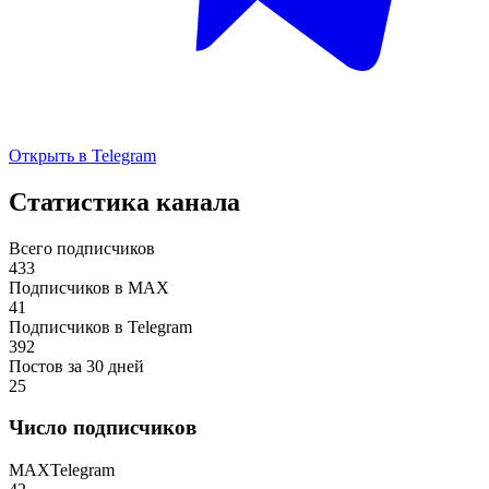
Открыть в Telegram
Статистика канала
Всего подписчиков
433
Подписчиков в MAX
41
Подписчиков в Telegram
392
Постов за 30 дней
25
Число подписчиков
MAX
Telegram