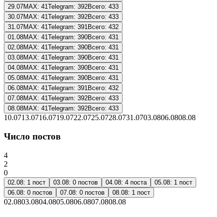
29.07
MAX:
41
Telegram:
392
Всего:
433
30.07
MAX:
41
Telegram:
392
Всего:
433
31.07
MAX:
41
Telegram:
391
Всего:
432
01.08
MAX:
41
Telegram:
390
Всего:
431
02.08
MAX:
41
Telegram:
390
Всего:
431
03.08
MAX:
41
Telegram:
390
Всего:
431
04.08
MAX:
41
Telegram:
390
Всего:
431
05.08
MAX:
41
Telegram:
390
Всего:
431
06.08
MAX:
41
Telegram:
391
Всего:
432
07.08
MAX:
41
Telegram:
392
Всего:
433
08.08
MAX:
41
Telegram:
392
Всего:
433
10.07
13.07
16.07
19.07
22.07
25.07
28.07
31.07
03.08
06.08
08.08
Число постов
4
2
0
02.08
:
1
пост
03.08
:
0
постов
04.08
:
4
поста
05.08
:
1
пост
06.08
:
0
постов
07.08
:
0
постов
08.08
:
1
пост
02.08
03.08
04.08
05.08
06.08
07.08
08.08