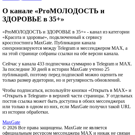
О канале «
ProМОЛОДОСТЬ и
ЗДОРОВЬЕ в 35+
»
«
ProМОЛОДОСТЬ и ЗДОРОВЬЕ в 35+
» - канал из категории
«
Красота и здоровье
», подключенный к сервису
кросспостинга MaxGate. Публикации канала
синхронизируются между Telegram и мессенджером MAX, а
на этой странице собраны ссылки на обе версии канала.
Сейчас у канала
433 подписчика
суммарно в Telegram и MAX.
За последние
30
дней
в истории MaxGate учтено
25
публикаций, поэтому перед подпиской можно оценить не
только размер аудитории, но и регулярность обновлений.
Чтобы подписаться, используйте кнопки «Открыть в MAX» и
«Открыть в Telegram» в верхней части страницы. У отдельных
постов ссылка может быть доступна в обоих мессенджерах
или только в одном из них, если MaxGate получил такой URL
из истории обработки.
MaxGate
© 2026 Все права защищены. MaxGate не является
официальным ресурсом мессенджера MAX и никак не связан