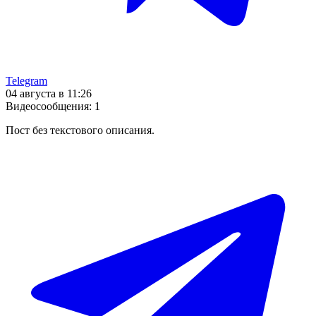
Telegram
04 августа в 11:26
Видеосообщения
:
1
Пост без текстового описания.