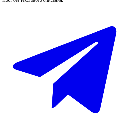
Пост без текстового описания.