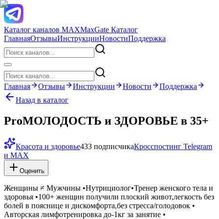
Каталог каналов MAX
MaxGate Каталог
Главная
Отзывы
Инструкции
Новости
Поддержка
Главная
Отзывы
Инструкции
Новости
Поддержка
Назад в каталог
ProМОЛОДОСТЬ и ЗДОРОВЬЕ в 35+
Красота и здоровье
433 подписчика
Кросспостинг Telegram
и MAX
Оценить
Женщины ≠ Мужчины •Нутрициолог•Тренер женского тела и
здоровья •100+ женщин получили плоский живот,легкость без
болей в пояснице и дискомфорта,без стресса/голодовок •
Авторская лимфотренировка до-1кг за занятие •