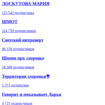
ЛОСКУТОВА МАРИЯ
115 542 подписчика
ШМОТ
114 759 подписчиков
Светский интроверт
96 159 подписчиков
Шопен про здоровье
18 269 подписчиков
Территория здоровья🥦
5 371 подписчик
Говорит и показывает Дарья
4 725 подписчиков