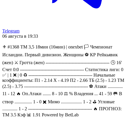
Telegram
06 августа в 19:33
⚜️ #1368 ТМ 3,5 18мин (16мин) | onexbet 🏳️ Чемпионат
Исландии. Первый дивизион. Женщины ⚽️ КР Рейкьявик
(жен) ⚔️ Гротта (жен) -------------------------------------------- 🕓 16'
Счет 0:0 -------------------------------------------- Статистика лиги: 0
✅ | 1 ❌ | 0 ♻️ -------------------------------------------- Начальные
коэффициенты: П1 - 2.14 Х - 4.19 П2 - 2.66 ТБ (2.5) - 1.23 ТМ
(2.5) - 3.75 -------------------------------------------- ⚽️ Атаки .............
11 - 12 🔥 Оп.Атаки ....... 8 - 10 ⚖️ % Владения ... 41 - 59 🥅 В
створ ............... 1 - 0 ✖️ Мимо .................. 1 - 2 ⛳️ Угловые
............. 1 - 2 -------------------------------------------- 🔥 ПРОГНОЗ:
ТМ 3.5 Кэф 📊 1.91 Powered by BetLab