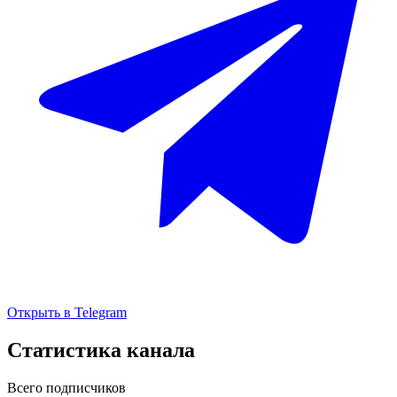
Открыть в Telegram
Статистика канала
Всего подписчиков