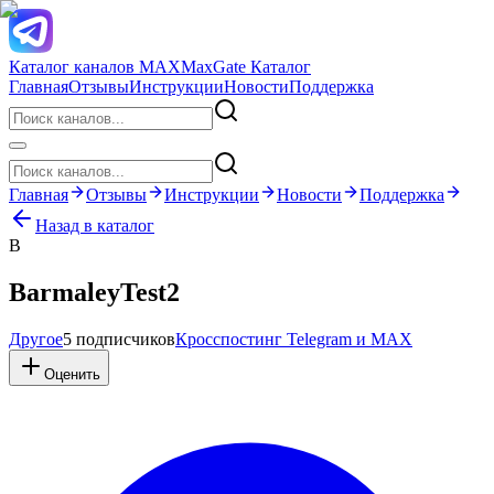
Каталог каналов MAX
MaxGate Каталог
Главная
Отзывы
Инструкции
Новости
Поддержка
Главная
Отзывы
Инструкции
Новости
Поддержка
Назад в каталог
B
BarmaleyTest2
Другое
5 подписчиков
Кросспостинг Telegram и MAX
Оценить