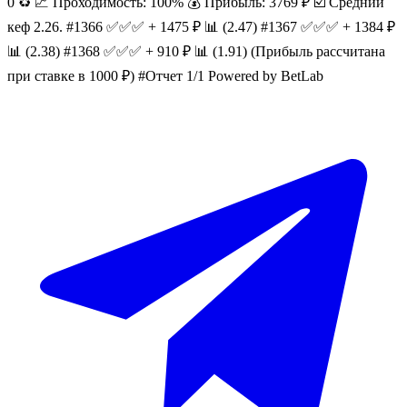
0 ♻️ 📈 Проходимость: 100% 💰 Прибыль: 3769 ₽ ☑️ Средний
кеф 2.26. #1366 ✅✅✅ + 1475 ₽ 📊️ (2.47) #1367 ✅✅✅ + 1384 ₽
📊️ (2.38) #1368 ✅✅✅ + 910 ₽ 📊️ (1.91) (Прибыль рассчитана
при ставке в 1000 ₽) #Отчет 1/1 Powered by BetLab