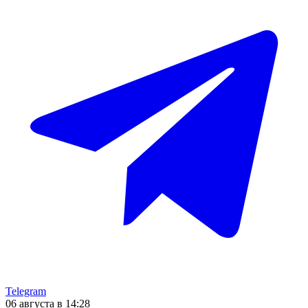
Telegram
06 августа в 14:28