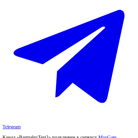
Telegram
Канал «
BarmaleyTest2
» подключен к сервису
MaxGate
.