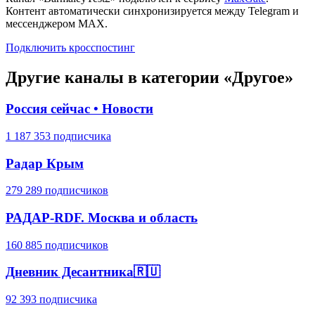
Контент автоматически синхронизируется между Telegram и
мессенджером MAX.
Подключить кросспостинг
Другие каналы в категории «
Другое
»
Россия сейчас • Новости
1 187 353 подписчика
Радар Крым
279 289 подписчиков
РАДАР-RDF. Москва и область
160 885 подписчиков
Дневник Десантника🇷🇺
92 393 подписчика