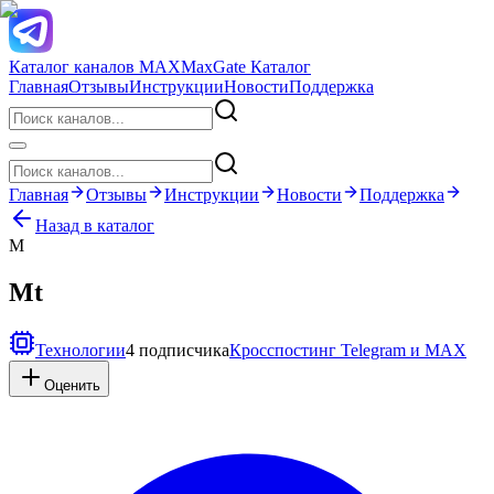
Каталог каналов MAX
MaxGate Каталог
Главная
Отзывы
Инструкции
Новости
Поддержка
Главная
Отзывы
Инструкции
Новости
Поддержка
Назад в каталог
M
Mt
Технологии
4 подписчика
Кросспостинг Telegram и MAX
Оценить