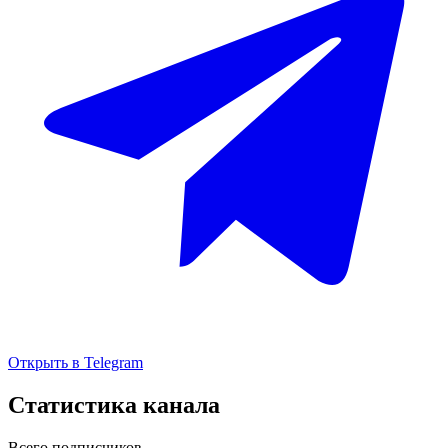
Открыть в Telegram
Статистика канала
Всего подписчиков