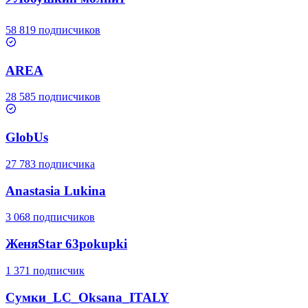
58 819 подписчиков
AREA
28 585 подписчиков
GlobUs
27 783 подписчика
Anastasia Lukina
3 068 подписчиков
ЖеняStar 63pokupki
1 371 подписчик
Сумки_LC_Oksana_ITALY