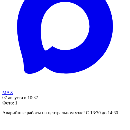
MAX
07 августа в 10:37
Фото
:
1
Аварийные работы на центральном узле! С 13:30 до 14:30