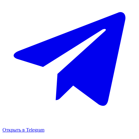
Открыть в Telegram