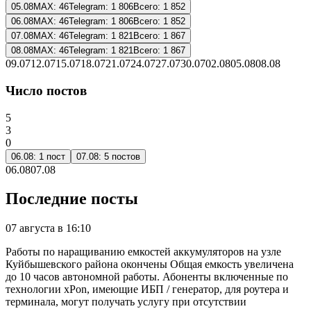
05.08
MAX:
46
Telegram:
1 806
Всего:
1 852
06.08
MAX:
46
Telegram:
1 806
Всего:
1 852
07.08
MAX:
46
Telegram:
1 821
Всего:
1 867
08.08
MAX:
46
Telegram:
1 821
Всего:
1 867
09.07
12.07
15.07
18.07
21.07
24.07
27.07
30.07
02.08
05.08
08.08
Число постов
5
3
0
06.08
:
1
пост
07.08
:
5
постов
06.08
07.08
Последние посты
07 августа в 16:10
Работы по наращиванию емкостей аккумуляторов на узле
Куйбышевского района окончены Общая емкость увеличена
до 10 часов автономной работы. Абоненты включенные по
технологии xPon, имеющие ИБП / генератор, для роутера и
терминала, могут получать услугу при отсутствии