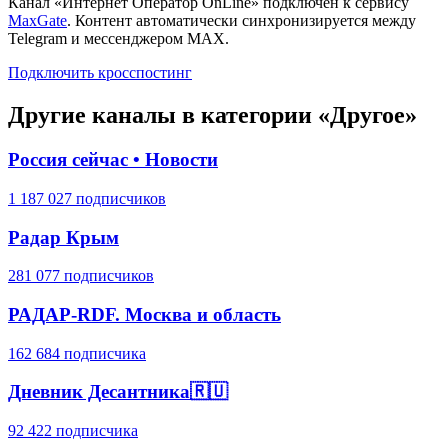
Канал «
Интернет Оператор OnLine
» подключен к сервису
MaxGate
. Контент автоматически синхронизируется между
Telegram и мессенджером MAX.
Подключить кросспостинг
Другие каналы в категории «
Другое
»
Россия сейчас • Новости
1 187 027 подписчиков
Радар Крым
281 077 подписчиков
РАДАР-RDF. Москва и область
162 684 подписчика
Дневник Десантника🇷🇺
92 422 подписчика