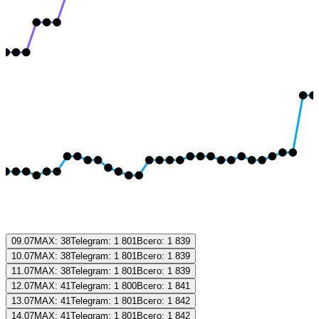
09.07
MAX:
38
Telegram:
1 801
Всего:
1 839
10.07
MAX:
38
Telegram:
1 801
Всего:
1 839
11.07
MAX:
38
Telegram:
1 801
Всего:
1 839
12.07
MAX:
41
Telegram:
1 800
Всего:
1 841
13.07
MAX:
41
Telegram:
1 801
Всего:
1 842
14.07
MAX:
41
Telegram:
1 801
Всего:
1 842