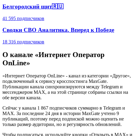
Белгородский щит🇷🇺
41 595 подписчиков
Сводки СВО Аналитика. Вперед к Победе
18 316 подписчиков
О канале «
Интернет Оператор
OnLine
»
«
Интернет Оператор OnLine
» - канал из категории «
Другое
»,
подключенный к сервису кросспостинга MaxGate.
Публикации канала синхронизируются между Telegram и
мессенджером MAX, а на этой странице собраны ссылки на
обе версии канала.
Сейчас у канала
1 867 подписчиков
суммарно в Telegram и
MAX. За последние
24
дня
в истории MaxGate учтено
9
публикаций, поэтому перед подпиской можно оценить не
только размер аудитории, но и регулярность обновлений.
Чтобы подписаться, используйте кнопки «Открыть в MAX» и