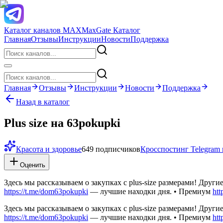
Каталог каналов MAX
MaxGate Каталог
Главная
Отзывы
Инструкции
Новости
Поддержка
Главная
Отзывы
Инструкции
Новости
Поддержка
Назад в каталог
Plus size на 63pokupki
Красота и здоровье
649 подписчиков
Кросспостинг Telegra
Оценить
Здесь мы рассказываем о закупках с plus-size размерами! Друг
https://t.me/dom63pokupki
— лучшие находки дня. • Премиум
htt
Здесь мы рассказываем о закупках с plus-size размерами! Друг
https://t.me/dom63pokupki
— лучшие находки дня. • Премиум
htt