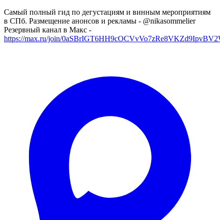
Самый полный гид по дегустациям и винным мероприятиям
в СПб. Размещение анонсов и рекламы - @nikasommelier
Резервный канал в Макс -
https://max.ru/join/0aSBrIGT6HH9cOCVvVo7zRe8VKZd9IpvBV