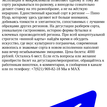
экспозиции и микроклиматы позволяют одному и тому же
сорту раскрываться по-разному, а виноделы сознательно
делают ставку на это разнообразие, а не на жёсткую
иерархию. Единственный красный сорт в регионе — Пино
Нуар, которому здесь уделяют всё больше внимания,
добиваясь тонкости и элегантности, сопоставимых с лучшими
образцами других регионов. На дегустации разберем сорта,
уникальную гастрономию, историю формы бутылки и
ключевых производителей региона. При всей концептуальной
строгости «винной карты» найдём время и обсудить
искусство, где вкус культурного пограничья, современная
живопись и знакомые сорта в новом исполнении наполнят
ваш вечер незабываемыми эмоциями. Цена билета: 4000
рублей. Осталось 6 мест. Если есть вопросы или желание
приобрести билет на дегустацию/мероприятие, обращайтесь к
работникам винотеки, в комментарии, в сообщения в канале
или по телефону: +7(921) 969-82-18 Мы в MAХ