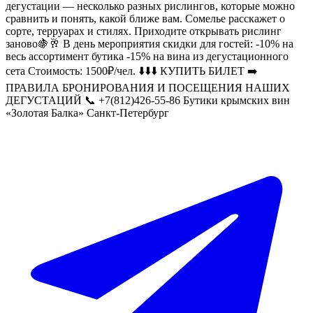
дегустации — несколько разных рислингов, которые можно
сравнить и понять, какой ближе вам. Сомелье расскажет о
сорте, терруарах и стилях. Приходите открывать рислинг
заново🍇🥂 В день мероприятия скидки для гостей: -10% на
весь ассортимент бутика -15% на вина из дегустационного
сета Стоимость: 1500₽/чел. ⬇️⬇️⬇️ КУПИТЬ БИЛЕТ ➡️
ПРАВИЛА БРОНИРОВАНИЯ И ПОСЕЩЕНИЯ НАШИХ
ДЕГУСТАЦИЙ 📞 +7(812)426-55-86 Бутики крымских вин
«Золотая Балка» Санкт-Петербург