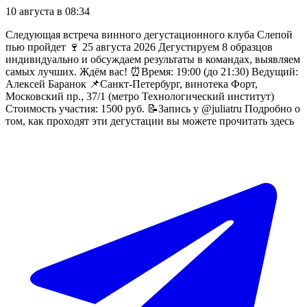
10 августа в 08:34
Следующая встреча винного дегустационного клуба Слепой
пью пройдет 🍷 25 августа 2026 Дегустируем 8 образцов
индивидуально и обсуждаем результаты в командах, выявляем
самых лучших. Ждём вас! ⏰Время: 19:00 (до 21:30) Ведущий:
Алексей Баранок 📌Санкт-Петербург, винотека Форт,
Московский пр., 37/1 (метро Технологический институт)
Стоимость участия: 1500 руб. 📝Запись у @juliatru Подробно о
том, как проходят эти дегустации вы можете прочитать здесь