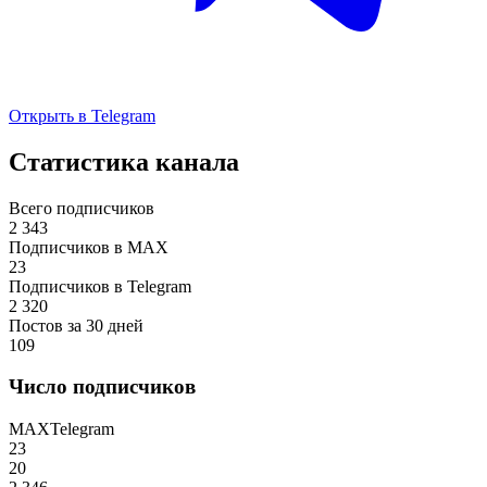
Открыть в Telegram
Статистика канала
Всего подписчиков
2 343
Подписчиков в MAX
23
Подписчиков в Telegram
2 320
Постов за 30 дней
109
Число подписчиков
MAX
Telegram
23
20