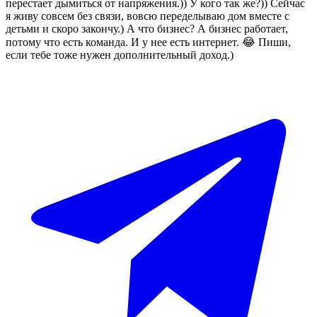
перестает дымиться от напряжения.)) У кого так же?)) Сейчас
я живу совсем без связи, вовсю переделываю дом вместе с
детьми и скоро закончу.) А что бизнес? А бизнес работает,
потому что есть команда. И у нее есть интернет. 😂 Пиши,
если тебе тоже нужен дополнительный доход.)