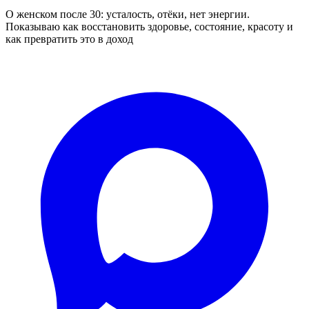
О женском после 30: усталость, отёки, нет энергии.
Показываю как восстановить здоровье, состояние, красоту и
как превратить это в доход