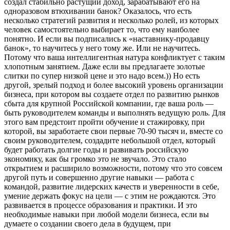
создал стабильно растущий доход, зарабатывают его на
одноразовом втюхивании банок? Оказалось, что есть
несколько стратегий развития и несколько ролей, из которых
человек самостоятельно выбирает то, что ему наиболее
понятно. И если вы подписались к «наставнику-продавцу
банок», то научитесь у него тому же. Или не научитесь.
Потому что ваша интеллигентная натура конфликтует с таким
хлопотным занятием. Даже если вы предлагаете золотые
слитки по супер низкой цене и это надо всем.)) Но есть
другой, зрелый подход и более высокий уровень организации
бизнеса, при котором вы создаете отдел по развитию рынков
сбыта для крупной Российской компании, где ваша роль —
быть руководителем команды и выполнять ведущую роль. Для
этого вам предстоит пройти обучение и стажировку, при
которой, вы заработаете свои первые 70-90 тысяч и, вместе со
своим руководителем, создадите небольшой отдел, который
будет работать долгие годы и развивать российскую
экономику, как бы громко это не звучало. Это стало
открытием и расширило возможности, потому что это совсем
другой путь и совершенно другие навыки — работа с
командой, развитие лидерских качеств и уверенности в себе,
умение держать фокус на цели — с этим не рождаются. Это
развивается в процессе образования и практики. И это
необходимые навыки при любой модели бизнеса, если вы
думаете о создании своего дела в будущем, при