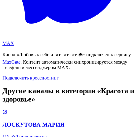
MAX
Канал «
Любовь к себе и все все все ☘️
» подключен к сервису
MaxGate
. Контент автоматически синхронизируется между
Telegram и мессенджером MAX.
Подключить кросспостинг
Другие каналы в категории «
Красота и
здоровье
»
ЛОСКУТОВА МАРИЯ
115 580 подписчиков