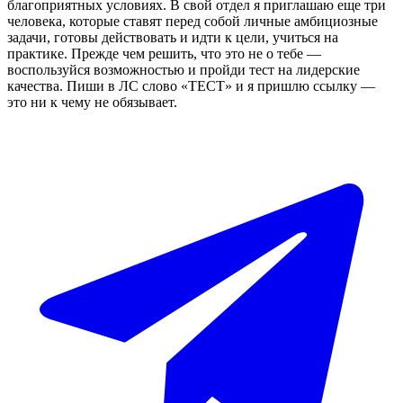
благоприятных условиях. В свой отдел я приглашаю еще три
человека, которые ставят перед собой личные амбициозные
задачи, готовы действовать и идти к цели, учиться на
практике. Прежде чем решить, что это не о тебе —
воспользуйся возможностью и пройди тест на лидерские
качества. Пиши в ЛС слово «ТЕСТ» и я пришлю ссылку —
это ни к чему не обязывает.