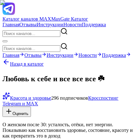
Каталог каналов MAX
MaxGate Каталог
Главная
Отзывы
Инструкции
Новости
Поддержка
Главная
Отзывы
Инструкции
Новости
Поддержка
Назад в каталог
Любовь к себе и все все все ☘️
Красота и здоровье
296 подписчиков
Кросспостинг
Telegram и MAX
Оценить
О женском после 30: усталость, отёки, нет энергии.
Показываю как восстановить здоровье, состояние, красоту и
как превратить это в доход