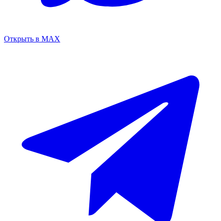
Открыть в MAX