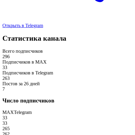
Открыть в Telegram
Статистика канала
Всего подписчиков
296
Подписчиков в MAX
33
Подписчиков в Telegram
263
Постов за 26 дней
7
Число подписчиков
MAX
Telegram
33
33
265
262