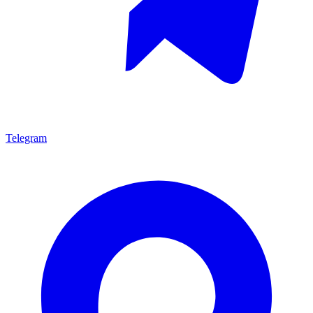
Telegram