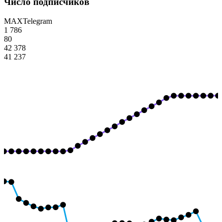
Число подписчиков
MAX
Telegram
1 786
80
42 378
41 237