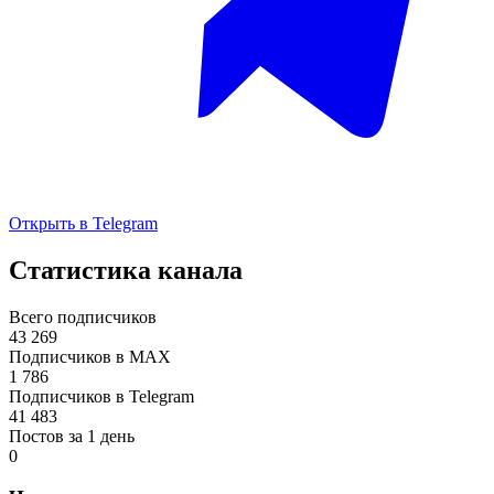
Открыть в Telegram
Статистика канала
Всего подписчиков
43 269
Подписчиков в MAX
1 786
Подписчиков в Telegram
41 483
Постов за 1 день
0