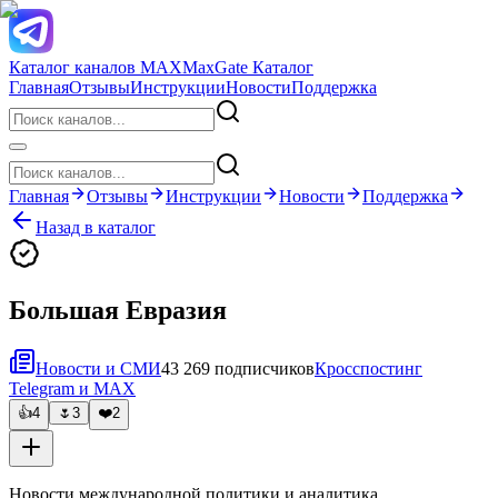
Каталог каналов MAX
MaxGate Каталог
Главная
Отзывы
Инструкции
Новости
Поддержка
Главная
Отзывы
Инструкции
Новости
Поддержка
Назад в каталог
Большая Евразия
Новости и СМИ
43 269 подписчиков
Кросспостинг
Telegram и MAX
👍
4
🌷
3
❤️
2
Новости международной политики и аналитика