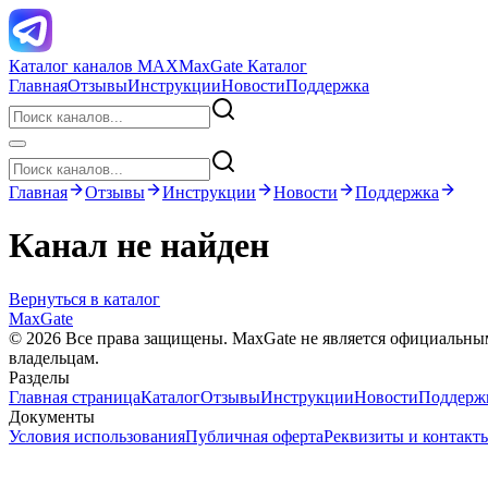
Каталог каналов MAX
MaxGate Каталог
Главная
Отзывы
Инструкции
Новости
Поддержка
Главная
Отзывы
Инструкции
Новости
Поддержка
Канал не найден
Вернуться в каталог
MaxGate
© 2026 Все права защищены. MaxGate не является официальн
владельцам.
Разделы
Главная страница
Каталог
Отзывы
Инструкции
Новости
Поддерж
Документы
Условия использования
Публичная оферта
Реквизиты и контакт