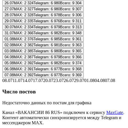
26.07
MAX:
2 324
Telegram:
6 980
Всего:
9 304
27.07
MAX:
2 327
Telegram:
6 980
Всего:
9 307
28.07
MAX:
2 328
Telegram:
6 978
Всего:
9 306
29.07
MAX:
2 335
Telegram:
6 976
Всего:
9 311
30.07
MAX:
2 334
Telegram:
6 979
Всего:
9 313
31.07
MAX:
2 366
Telegram:
6 982
Всего:
9 348
01.08
MAX:
2 376
Telegram:
6 985
Всего:
9 361
02.08
MAX:
2 382
Telegram:
6 981
Всего:
9 363
03.08
MAX:
2 385
Telegram:
6 980
Всего:
9 365
04.08
MAX:
2 387
Telegram:
6 979
Всего:
9 366
05.08
MAX:
2 392
Telegram:
6 982
Всего:
9 374
06.08
MAX:
2 391
Telegram:
6 977
Всего:
9 368
07.08
MAX:
2 392
Telegram:
6 977
Всего:
9 369
08.07
11.07
14.07
17.07
20.07
23.07
26.07
29.07
01.08
04.08
07.08
Число постов
Недостаточно данных по постам для графика
Канал «
ВАКАНСИИ 86 RUS
» подключен к сервису
MaxGate
.
Контент автоматически синхронизируется между Telegram и
мессенджером MAX.