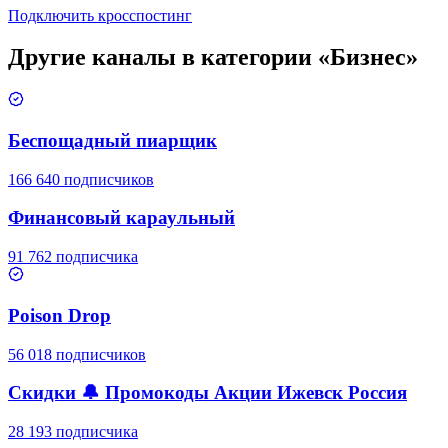
Подключить кросспостинг
Другие каналы в категории «
Бизнес
»
Беспощадный пиарщик
166 640 подписчиков
Финансовый караульный
91 762 подписчика
Poison Drop
56 018 подписчиков
Скидки 🔔 Промокоды Акции Ижевск Россия
28 193 подписчика