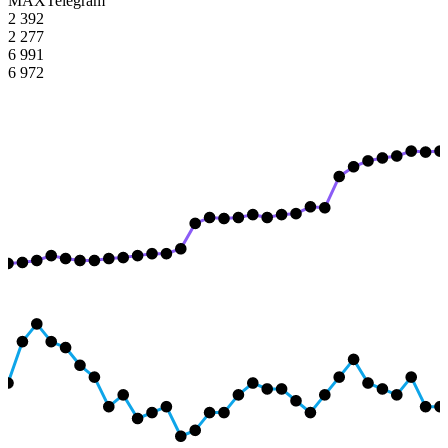
MAX
Telegram
2 392
2 277
6 991
6 972