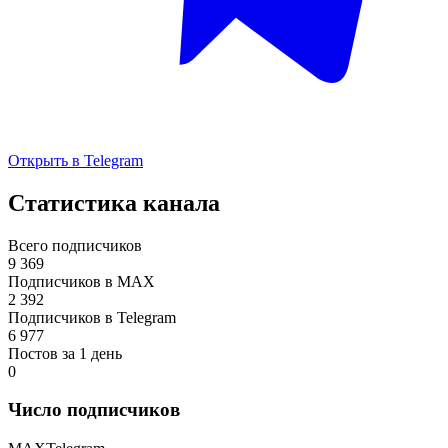
Открыть в Telegram
Статистика канала
Всего подписчиков
9 369
Подписчиков в MAX
2 392
Подписчиков в Telegram
6 977
Постов за 1 день
0
Число подписчиков