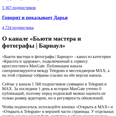
5 367 подписчиков
Говорит и показывает Дарья
4 724 подписчика
О канале «
Бьюти мастера и
фотографы | Барнаул
»
«
Бьюти мастера и фотографы | Барнаул
» - канал из категории
«
Красота и здоровье
», подключенный к сервису
кросспостинга MaxGate. Публикации канала
синхронизируются между Telegram и мессенджером MAX, а
на этой странице собраны ссылки на обе версии канала.
Сейчас у канала
1 560 подписчиков
суммарно в Telegram и
MAX. За последние
1
день
в истории MaxGate учтено
0
публикаций, поэтому перед подпиской можно оценить не
только размер аудитории, но и регулярность обновлений.
Чтобы подписаться, используйте кнопки «Открыть в MAX» и
«Открыть в Telegram» в верхней части страницы. У отдельных