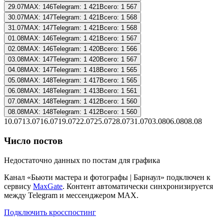
29.07
MAX:
146
Telegram:
1 421
Всего:
1 567
30.07
MAX:
147
Telegram:
1 421
Всего:
1 568
31.07
MAX:
147
Telegram:
1 421
Всего:
1 568
01.08
MAX:
146
Telegram:
1 421
Всего:
1 567
02.08
MAX:
146
Telegram:
1 420
Всего:
1 566
03.08
MAX:
147
Telegram:
1 420
Всего:
1 567
04.08
MAX:
147
Telegram:
1 418
Всего:
1 565
05.08
MAX:
148
Telegram:
1 417
Всего:
1 565
06.08
MAX:
148
Telegram:
1 413
Всего:
1 561
07.08
MAX:
148
Telegram:
1 412
Всего:
1 560
08.08
MAX:
148
Telegram:
1 412
Всего:
1 560
10.07
13.07
16.07
19.07
22.07
25.07
28.07
31.07
03.08
06.08
08.08
Число постов
Недостаточно данных по постам для графика
Канал «
Бьюти мастера и фотографы | Барнаул
» подключен к
сервису
MaxGate
. Контент автоматически синхронизируется
между Telegram и мессенджером MAX.
Подключить кросспостинг