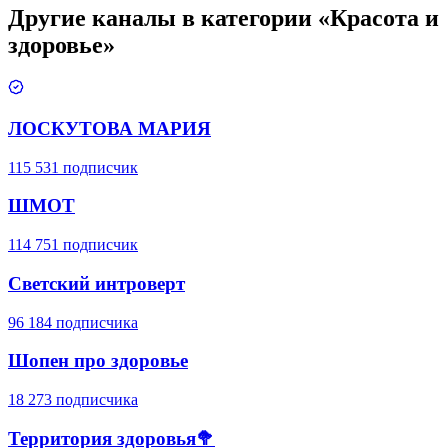
Другие каналы в категории «
Красота и
здоровье
»
ЛОСКУТОВА МАРИЯ
115 531 подписчик
ШМОТ
114 751 подписчик
Светский интроверт
96 184 подписчика
Шопен про здоровье
18 273 подписчика
Территория здоровья🥦