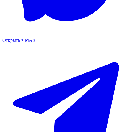
Открыть в MAX