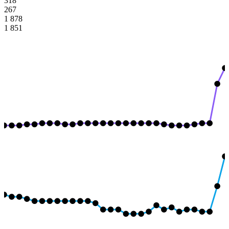
318
267
1 878
1 851