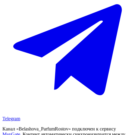
Telegram
Канал «
Belashova_ParfumRostov
» подключен к сервису
MaxGate
. Контент автоматически синхронизируется между