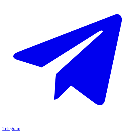
Telegram