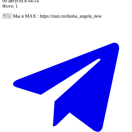
09 августа в 04:14
Фото
:
1
🇷🇺 Мы в МАХ : https://max.ru/dusha_angela_new