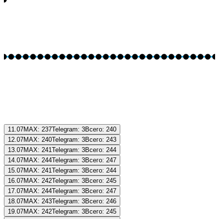
11.07
MAX:
237
Telegram:
3
Всего:
240
12.07
MAX:
240
Telegram:
3
Всего:
243
13.07
MAX:
241
Telegram:
3
Всего:
244
14.07
MAX:
244
Telegram:
3
Всего:
247
15.07
MAX:
241
Telegram:
3
Всего:
244
16.07
MAX:
242
Telegram:
3
Всего:
245
17.07
MAX:
244
Telegram:
3
Всего:
247
18.07
MAX:
243
Telegram:
3
Всего:
246
19.07
MAX:
242
Telegram:
3
Всего:
245