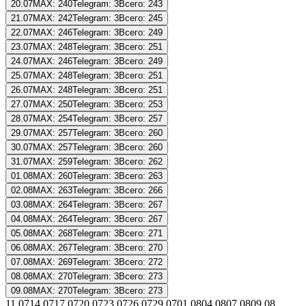
20.07
MAX:
240
Telegram:
3
Всего:
243
21.07
MAX:
242
Telegram:
3
Всего:
245
22.07
MAX:
246
Telegram:
3
Всего:
249
23.07
MAX:
248
Telegram:
3
Всего:
251
24.07
MAX:
246
Telegram:
3
Всего:
249
25.07
MAX:
248
Telegram:
3
Всего:
251
26.07
MAX:
248
Telegram:
3
Всего:
251
27.07
MAX:
250
Telegram:
3
Всего:
253
28.07
MAX:
254
Telegram:
3
Всего:
257
29.07
MAX:
257
Telegram:
3
Всего:
260
30.07
MAX:
257
Telegram:
3
Всего:
260
31.07
MAX:
259
Telegram:
3
Всего:
262
01.08
MAX:
260
Telegram:
3
Всего:
263
02.08
MAX:
263
Telegram:
3
Всего:
266
03.08
MAX:
264
Telegram:
3
Всего:
267
04.08
MAX:
264
Telegram:
3
Всего:
267
05.08
MAX:
268
Telegram:
3
Всего:
271
06.08
MAX:
267
Telegram:
3
Всего:
270
07.08
MAX:
269
Telegram:
3
Всего:
272
08.08
MAX:
270
Telegram:
3
Всего:
273
09.08
MAX:
270
Telegram:
3
Всего:
273
11.07
14.07
17.07
20.07
23.07
26.07
29.07
01.08
04.08
07.08
09.08