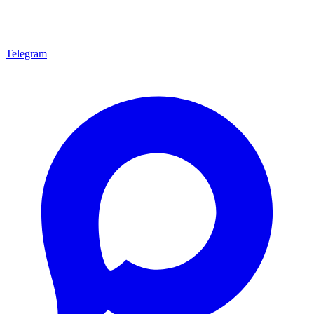
Telegram