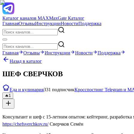
Каталог каналов MAX
MaxGate Каталог
Главная
Отзывы
Инструкции
Новости
Поддержка
Главная
Отзывы
Инструкции
Новости
Поддержка
Назад в каталог
ШЕФ СВЕРЧКОВ
Еда и кулинария
331 подписчик
Кросспостинг Telegram и 
🔥
1
Консультант и шеф с 15-летним опытом: кейтеринг, разработка
https://chefsverchkov.ru/
Сверчков Семён