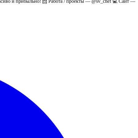
расиво и прибыльно! 📩 Работа / проекты — @sv_chef 💻 Сайт —