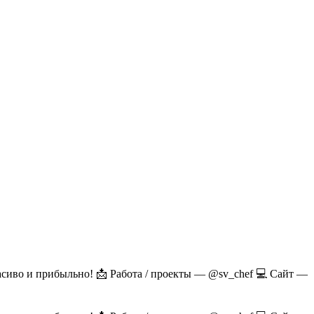
расиво и прибыльно! 📩 Работа / проекты — @sv_chef 💻 Сайт —