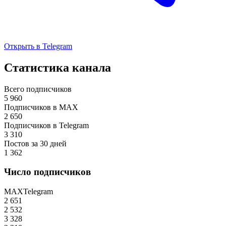
Открыть в Telegram
Статистика канала
Всего подписчиков
5 960
Подписчиков в MAX
2 650
Подписчиков в Telegram
3 310
Постов за 30 дней
1 362
Число подписчиков
MAX
Telegram
2 651
2 532
3 328