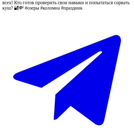
всех! Кто готов проверить свои навыки и попытаться сорвать
куш? 🔐💸 #озеры #коломна #праздник