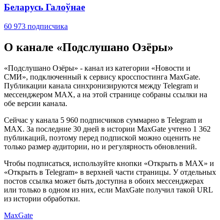
Беларусь Галоўнае
60 973 подписчика
О канале «
Подслушано Озёры
»
«
Подслушано Озёры
» - канал из категории «
Новости и
СМИ
», подключенный к сервису кросспостинга MaxGate.
Публикации канала синхронизируются между Telegram и
мессенджером MAX, а на этой странице собраны ссылки на
обе версии канала.
Сейчас у канала
5 960 подписчиков
суммарно в Telegram и
MAX. За последние
30
дней
в истории MaxGate учтено
1 362
публикаций, поэтому перед подпиской можно оценить не
только размер аудитории, но и регулярность обновлений.
Чтобы подписаться, используйте кнопки «Открыть в MAX» и
«Открыть в Telegram» в верхней части страницы. У отдельных
постов ссылка может быть доступна в обоих мессенджерах
или только в одном из них, если MaxGate получил такой URL
из истории обработки.
MaxGate