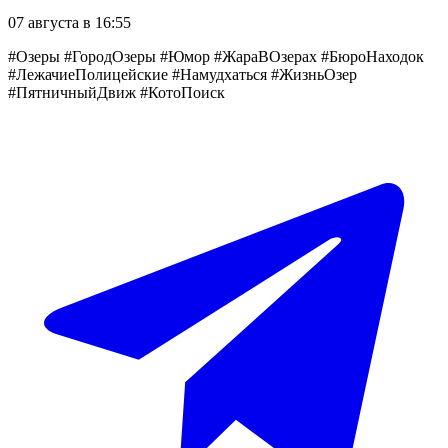
07 августа в 16:55
#Озеры #ГородОзеры #Юмор #ЖараВОзерах #БюроНаходок
#ЛежачиеПолицейские #Намудхаться #ЖизньОзер
#ПятничныйДвиж #КотоПоиск