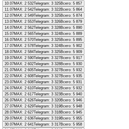
10.07
MAX:
2 532
Telegram:
3 325
Всего:
5 857
11.07
MAX:
2 542
Telegram:
3 322
Всего:
5 864
12.07
MAX:
2 549
Telegram:
3 325
Всего:
5 874
13.07
MAX:
2 553
Telegram:
3 326
Всего:
5 879
14.07
MAX:
2 562
Telegram:
3 328
Всего:
5 890
15.07
MAX:
2 565
Telegram:
3 324
Всего:
5 889
16.07
MAX:
2 570
Telegram:
3 325
Всего:
5 895
17.07
MAX:
2 578
Telegram:
3 324
Всего:
5 902
18.07
MAX:
2 584
Telegram:
3 325
Всего:
5 909
19.07
MAX:
2 590
Telegram:
3 327
Всего:
5 917
20.07
MAX:
2 602
Telegram:
3 328
Всего:
5 930
21.07
MAX:
2 605
Telegram:
3 327
Всего:
5 932
22.07
MAX:
2 608
Telegram:
3 327
Всего:
5 935
23.07
MAX:
2 608
Telegram:
3 323
Всего:
5 931
24.07
MAX:
2 610
Telegram:
3 322
Всего:
5 932
25.07
MAX:
2 617
Telegram:
3 323
Всего:
5 940
26.07
MAX:
2 626
Telegram:
3 320
Всего:
5 946
27.07
MAX:
2 629
Telegram:
3 319
Всего:
5 948
28.07
MAX:
2 627
Telegram:
3 318
Всего:
5 945
29.07
MAX:
2 636
Telegram:
3 319
Всего:
5 955
30.07
MAX:
2 641
Telegram:
3 317
Всего:
5 958