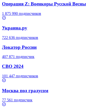
Операция Z: Военкоры Русской Весны
1 875 990 подписчиков
Украина.ру
722 636 подписчиков
Локатор России
407 871 подписчик
СВО 2024
101 447 подписчиков
Москва под градусом
77 561 подписчик