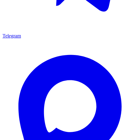
Telegram