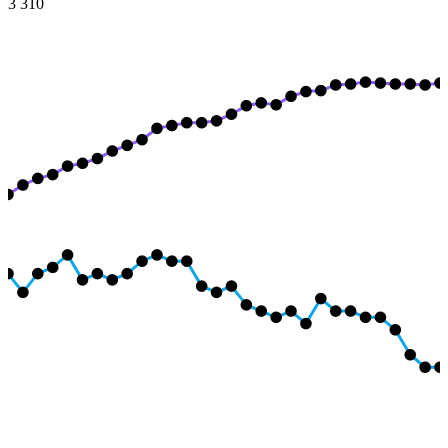
3 310