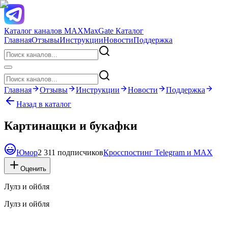
Каталог каналов MAX
MaxGate Каталог
Главная
Отзывы
Инструкции
Новости
Поддержка
Главная
Отзывы
Инструкции
Новости
Поддержка
Назад в каталог
Картинащки и букафки
Юмор
2 311 подписчиков
Кросспостинг Telegram и MAX
Оценить
Лулз и ойбля
Лулз и ойбля