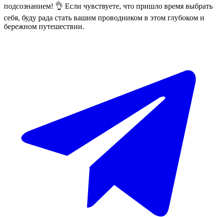
подсознанием! 👌 Если чувствуете, что пришло время выбрать
себя, буду рада стать вашим проводником в этом глубоком и
бережном путешествии.