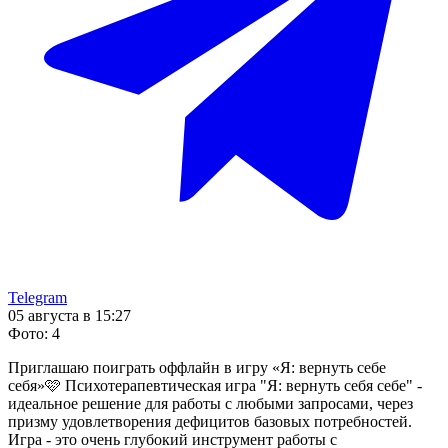
Telegram
05 августа в 15:27
Фото
:
4
Приглашаю поиграть оффлайн в игру «Я: вернуть себе
себя»🩷 Психотерапевтическая игра "Я: вернуть себя себе" -
идеальное решение для работы с любыми запросами, через
призму удовлетворения дефицитов базовых потребностей.
Игра - это очень глубокий инструмент работы с