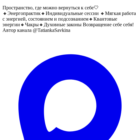
Пространство, где можно вернуться к себе🤍
🔸Энергопрактик🔸Индивидуальные сессии 🔸Мягкая работа
с энергией, состоянием и подсознанием🔸Квантовые
энергии🔸Чакры🔸Духовные законы Возвращение себе себя!
Автор канала @TatiankaSavkina