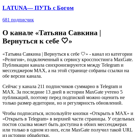
LATUNA— ПУТЬ с Богом
681 подписчик
О канале «
Татьяна Савкина |
Вернуться к себе 🤍
»
«
Татьяна Савкина | Вернуться к себе 🤍
» - канал из категории
«
Религия
», подключенный к сервису кросспостинга MaxGate.
Публикации канала синхронизируются между Telegram и
мессенджером MAX, а на этой странице собраны ссылки на
обе версии канала.
Сейчас у канала
211 подписчиков
суммарно в Telegram и
MAX. За последние
13
дней
в истории MaxGate учтено
5
публикаций, поэтому перед подпиской можно оценить не
только размер аудитории, но и регулярность обновлений.
Чтобы подписаться, используйте кнопки «Открыть в MAX» и
«Открыть в Telegram» в верхней части страницы. У отдельных
постов ссылка может быть доступна в обоих мессенджерах
или только в одном из них, если MaxGate получил такой URL
из истории обработки.