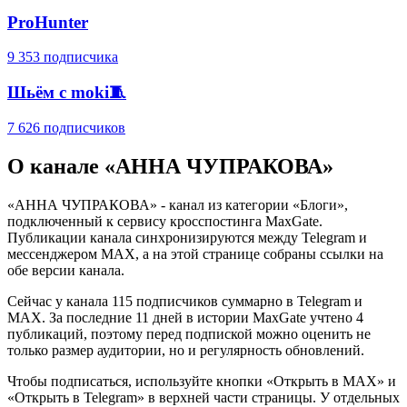
ProHunter
9 353 подписчика
Шьём с moki🧵
7 626 подписчиков
О канале «
АННА ЧУПРАКОВА
»
«
АННА ЧУПРАКОВА
» - канал из категории «
Блоги
»,
подключенный к сервису кросспостинга MaxGate.
Публикации канала синхронизируются между Telegram и
мессенджером MAX, а на этой странице собраны ссылки на
обе версии канала.
Сейчас у канала
115 подписчиков
суммарно в Telegram и
MAX. За последние
11
дней
в истории MaxGate учтено
4
публикаций, поэтому перед подпиской можно оценить не
только размер аудитории, но и регулярность обновлений.
Чтобы подписаться, используйте кнопки «Открыть в MAX» и
«Открыть в Telegram» в верхней части страницы. У отдельных