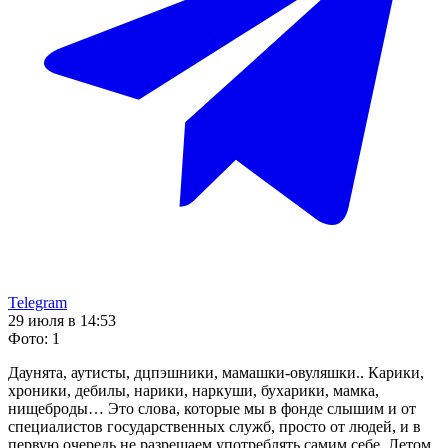
Telegram
29 июля в 14:53
Фото
:
1
Даунята, аутисты, дцпэшники, мамашки-овуляшки.. Карики,
хроники, дебилы, нарики, наркуши, бухарики, мамка,
нищеброды… Это слова, которые мы в фонде слышим и от
специалистов государственных служб, просто от людей, и в
первую очередь не разрешаем употреблять самим себе. Летом