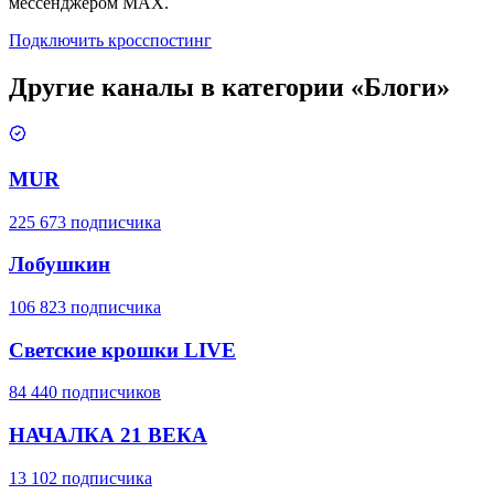
мессенджером MAX.
Подключить кросспостинг
Другие каналы в категории «
Блоги
»
MUR
225 673 подписчика
Лобушкин
106 823 подписчика
Светские крошки LIVE
84 440 подписчиков
НАЧАЛКА 21 ВЕКА
13 102 подписчика