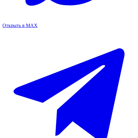
Открыть в MAX