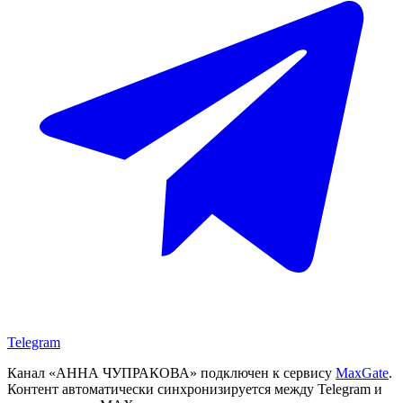
Telegram
Канал «
АННА ЧУПРАКОВА
» подключен к сервису
MaxGate
.
Контент автоматически синхронизируется между Telegram и