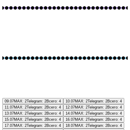
09.07
MAX:
2
Telegram:
2
Всего:
4
10.07
MAX:
2
Telegram:
2
Всего:
4
11.07
MAX:
2
Telegram:
2
Всего:
4
12.07
MAX:
2
Telegram:
2
Всего:
4
13.07
MAX:
2
Telegram:
2
Всего:
4
14.07
MAX:
2
Telegram:
2
Всего:
4
15.07
MAX:
2
Telegram:
2
Всего:
4
16.07
MAX:
2
Telegram:
2
Всего:
4
17.07
MAX:
2
Telegram:
2
Всего:
4
18.07
MAX:
2
Telegram:
2
Всего:
4