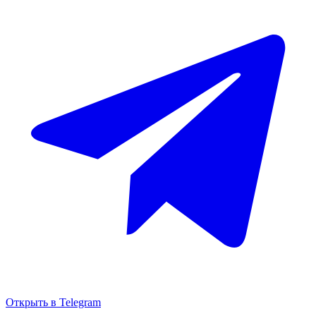
Открыть в Telegram