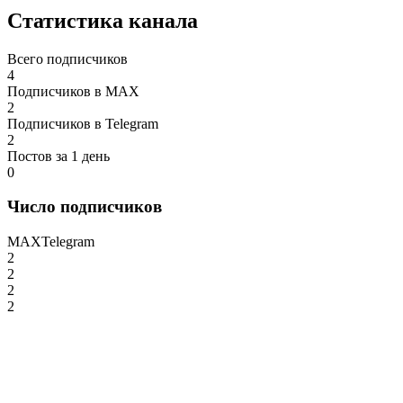
Статистика канала
Всего подписчиков
4
Подписчиков в MAX
2
Подписчиков в Telegram
2
Постов за 1 день
0
Число подписчиков
MAX
Telegram
2
2
2
2