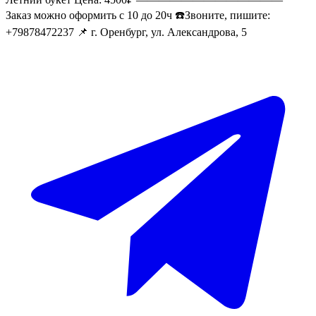
Заказ можно оформить с 10 до 20ч ☎️Звоните, пишите:
+79878472237 📌 г. Оренбург, ул. Александрова, 5