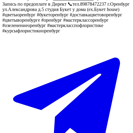
Запись по предоплате в Директ 📞тел.89878472237 г.Оренбург
ул.Александрова д.5 студия Букет у дома (ех.Букет house)
#цветыоренбург #букеторенбург #доставкацветоворенбург
#цветыворенбурге #оренбург #мастерклассоренбург
#озеленениеоренбург #мастеркласспофлористике
#курсыфлористикиоренбург