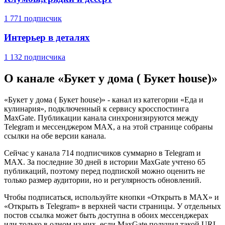
1 771 подписчик
Интерьер в деталях
1 132 подписчика
О канале «
Букет у дома ( Букет house)
»
«
Букет у дома ( Букет house)
» - канал из категории «
Еда и
кулинария
», подключенный к сервису кросспостинга
MaxGate. Публикации канала синхронизируются между
Telegram и мессенджером MAX, а на этой странице собраны
ссылки на обе версии канала.
Сейчас у канала
714 подписчиков
суммарно в Telegram и
MAX. За последние
30
дней
в истории MaxGate учтено
65
публикаций, поэтому перед подпиской можно оценить не
только размер аудитории, но и регулярность обновлений.
Чтобы подписаться, используйте кнопки «Открыть в MAX» и
«Открыть в Telegram» в верхней части страницы. У отдельных
постов ссылка может быть доступна в обоих мессенджерах
или только в одном из них, если MaxGate получил такой URL