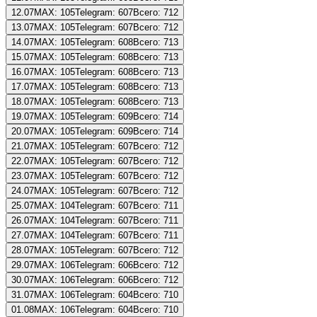
12.07
MAX:
105
Telegram:
607
Всего:
712
13.07
MAX:
105
Telegram:
607
Всего:
712
14.07
MAX:
105
Telegram:
608
Всего:
713
15.07
MAX:
105
Telegram:
608
Всего:
713
16.07
MAX:
105
Telegram:
608
Всего:
713
17.07
MAX:
105
Telegram:
608
Всего:
713
18.07
MAX:
105
Telegram:
608
Всего:
713
19.07
MAX:
105
Telegram:
609
Всего:
714
20.07
MAX:
105
Telegram:
609
Всего:
714
21.07
MAX:
105
Telegram:
607
Всего:
712
22.07
MAX:
105
Telegram:
607
Всего:
712
23.07
MAX:
105
Telegram:
607
Всего:
712
24.07
MAX:
105
Telegram:
607
Всего:
712
25.07
MAX:
104
Telegram:
607
Всего:
711
26.07
MAX:
104
Telegram:
607
Всего:
711
27.07
MAX:
104
Telegram:
607
Всего:
711
28.07
MAX:
105
Telegram:
607
Всего:
712
29.07
MAX:
106
Telegram:
606
Всего:
712
30.07
MAX:
106
Telegram:
606
Всего:
712
31.07
MAX:
106
Telegram:
604
Всего:
710
01.08
MAX:
106
Telegram:
604
Всего:
710