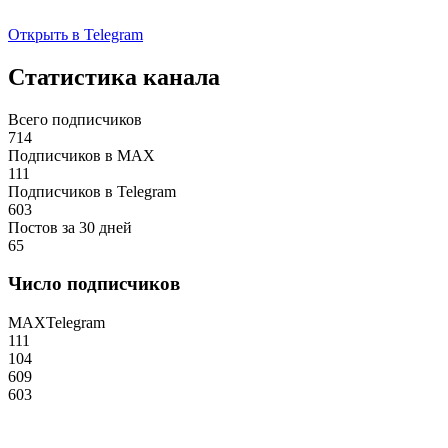
Открыть в Telegram
Статистика канала
Всего подписчиков
714
Подписчиков в MAX
111
Подписчиков в Telegram
603
Постов за 30 дней
65
Число подписчиков
MAX
Telegram
111
104
609
603