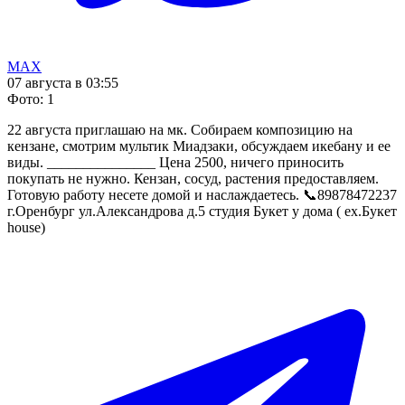
MAX
07 августа в 03:55
Фото
:
1
22 августа приглашаю на мк. Собираем композицию на
кензане, смотрим мультик Миадзаки, обсуждаем икебану и ее
виды. _______________ Цена 2500, ничего приносить
покупать не нужно. Кензан, сосуд, растения предоставляем.
Готовую работу несете домой и наслаждаетесь. 📞89878472237
г.Оренбург ул.Александрова д.5 студия Букет у дома ( ех.Букет
house)