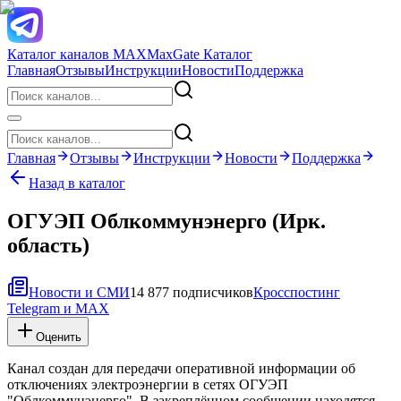
Каталог каналов MAX
MaxGate Каталог
Главная
Отзывы
Инструкции
Новости
Поддержка
Главная
Отзывы
Инструкции
Новости
Поддержка
Назад в каталог
ОГУЭП Облкоммунэнерго (Ирк.
область)
Новости и СМИ
14 877 подписчиков
Кросспостинг
Telegram и MAX
Оценить
Канал создан для передачи оперативной информации об
отключениях электроэнергии в сетях ОГУЭП
"Облкоммунэнерго". В закреплённом сообщении находятся