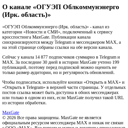
О канале «
ОГУЭП Облкоммунэнерго
(Ирк. область)
»
«
ОГУЭП Облкоммунэнерго (Ирк. область)
» - канал из
категории «
Новости и СМИ
», подключенный к сервису
кросспостинга MaxGate. Публикации канала
синхронизируются между Telegram и мессенджером MAX, а
на этой странице собраны ссылки на обе версии канала.
Сейчас у канала
14 877 подписчиков
суммарно в Telegram и
MAX. За последние
30
дней
в истории MaxGate учтено
199
публикаций, поэтому перед подпиской можно оценить не
только размер аудитории, но и регулярность обновлений.
Чтобы подписаться, используйте кнопки «Открыть в MAX» и
«Открыть в Telegram» в верхней части страницы. У отдельных
постов ссылка может быть доступна в обоих мессенджерах
или только в одном из них, если MaxGate получил такой URL
из истории обработки.
MaxGate
© 2026 Все права защищены. MaxGate не является
официальным ресурсом мессенджера MAX и никак не связан
с ООО «МАХ». Все торговые марки и логотипы принадлежат