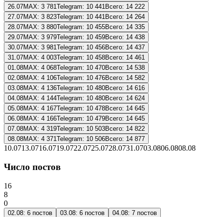
26.07
MAX:
3 781
Telegram:
10 441
Всего:
14 222
27.07
MAX:
3 823
Telegram:
10 441
Всего:
14 264
28.07
MAX:
3 880
Telegram:
10 455
Всего:
14 335
29.07
MAX:
3 979
Telegram:
10 459
Всего:
14 438
30.07
MAX:
3 981
Telegram:
10 456
Всего:
14 437
31.07
MAX:
4 003
Telegram:
10 458
Всего:
14 461
01.08
MAX:
4 068
Telegram:
10 470
Всего:
14 538
02.08
MAX:
4 106
Telegram:
10 476
Всего:
14 582
03.08
MAX:
4 136
Telegram:
10 480
Всего:
14 616
04.08
MAX:
4 144
Telegram:
10 480
Всего:
14 624
05.08
MAX:
4 167
Telegram:
10 478
Всего:
14 645
06.08
MAX:
4 166
Telegram:
10 479
Всего:
14 645
07.08
MAX:
4 319
Telegram:
10 503
Всего:
14 822
08.08
MAX:
4 371
Telegram:
10 506
Всего:
14 877
10.07
13.07
16.07
19.07
22.07
25.07
28.07
31.07
03.08
06.08
08.08
Число постов
16
8
0
02.08
:
6
постов
03.08
:
6
постов
04.08
:
7
постов