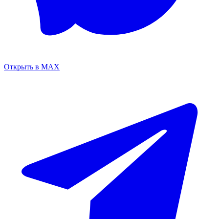
Открыть в MAX