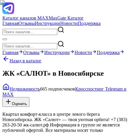
Каталог каналов MAX
MaxGate Каталог
Главная
Отзывы
Инструкции
Новости
Поддержка
Главная
Отзывы
Инструкции
Новости
Поддержка
Назад в каталог
ЖК «САЛЮТ» в Новосибирске
Недвижимость
665 подписчиков
Кросспостинг Telegram и
MAX
Оценить
Квартал комфорт-класса в центре левого берега
Новосибирска. ЖК «Салют» — твоя уютная орбита! +7 (383)
263-20-50 жк-салют.рф Информация в группе не является
публичной офертой. Все материалы носят только