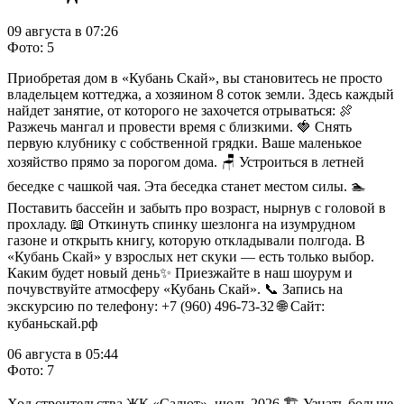
09 августа в 07:26
Фото
:
5
Приобретая дом в «Кубань Скай», вы становитесь не просто
владельцем коттеджа, а хозяином 8 соток земли. Здесь каждый
найдет занятие, от которого не захочется отрываться: 🍖
Разжечь мангал и провести время с близкими. 🍓 Снять
первую клубнику с собственной грядки. Ваше маленькое
хозяйство прямо за порогом дома. 🪑 Устроиться в летней
беседке с чашкой чая. Эта беседка станет местом силы. 🏊
Поставить бассейн и забыть про возраст, нырнув с головой в
прохладу. 📖 Откинуть спинку шезлонга на изумрудном
газоне и открыть книгу, которую откладывали полгода. В
«Кубань Скай» у взрослых нет скуки — есть только выбор.
Каким будет новый день✨ Приезжайте в наш шоурум и
почувствуйте атмосферу «Кубань Скай». 📞 Запись на
экскурсию по телефону: +7 (960) 496-73-32 🌐 Сайт:
кубаньскай.рф
06 августа в 05:44
Фото
:
7
Ход строительства ЖК «Салют», июль 2026 🏗️ Узнать больше