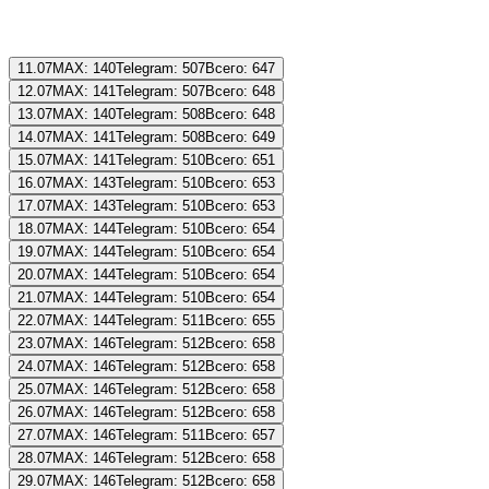
11.07
MAX:
140
Telegram:
507
Всего:
647
12.07
MAX:
141
Telegram:
507
Всего:
648
13.07
MAX:
140
Telegram:
508
Всего:
648
14.07
MAX:
141
Telegram:
508
Всего:
649
15.07
MAX:
141
Telegram:
510
Всего:
651
16.07
MAX:
143
Telegram:
510
Всего:
653
17.07
MAX:
143
Telegram:
510
Всего:
653
18.07
MAX:
144
Telegram:
510
Всего:
654
19.07
MAX:
144
Telegram:
510
Всего:
654
20.07
MAX:
144
Telegram:
510
Всего:
654
21.07
MAX:
144
Telegram:
510
Всего:
654
22.07
MAX:
144
Telegram:
511
Всего:
655
23.07
MAX:
146
Telegram:
512
Всего:
658
24.07
MAX:
146
Telegram:
512
Всего:
658
25.07
MAX:
146
Telegram:
512
Всего:
658
26.07
MAX:
146
Telegram:
512
Всего:
658
27.07
MAX:
146
Telegram:
511
Всего:
657
28.07
MAX:
146
Telegram:
512
Всего:
658
29.07
MAX:
146
Telegram:
512
Всего:
658