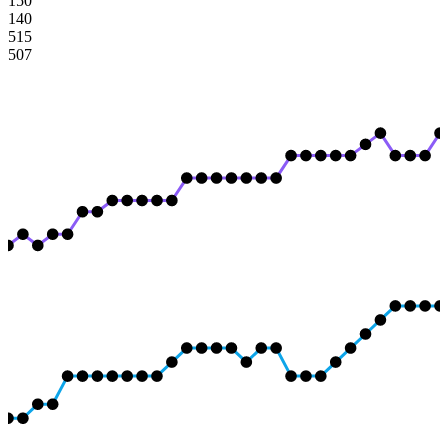
150
140
515
507