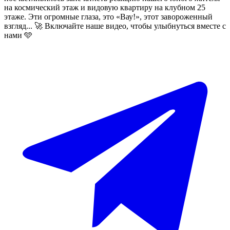
на космический этаж и видовую квартиру на клубном 25
этаже. Эти огромные глаза, это «Вау!», этот завороженный
взгляд... 🚀 Включайте наше видео, чтобы улыбнуться вместе с
нами 🩵