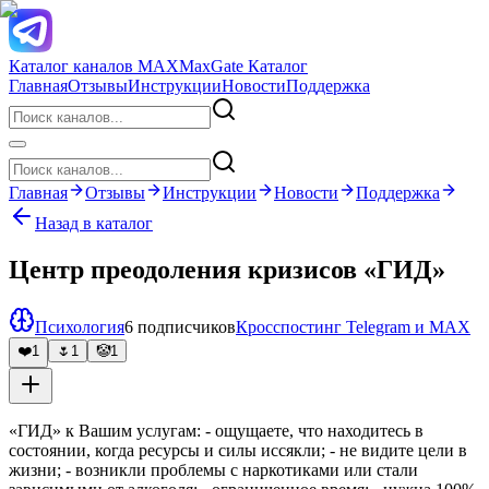
Каталог каналов MAX
MaxGate Каталог
Главная
Отзывы
Инструкции
Новости
Поддержка
Главная
Отзывы
Инструкции
Новости
Поддержка
Назад в каталог
Центр преодоления кризисов «ГИД»
Психология
6 подписчиков
Кросспостинг Telegram и MAX
❤️
1
🌷
1
🤡
1
«ГИД» к Вашим услугам: - ощущаете, что находитесь в
состоянии, когда ресурсы и силы иссякли; - ⁠не видите цели в
жизни; - ⁠возникли проблемы с наркотиками или стали