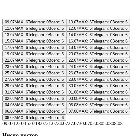
09.07
MAX:
6
Telegram:
0
Всего:
6
10.07
MAX:
6
Telegram:
0
Всего:
6
11.07
MAX:
6
Telegram:
0
Всего:
6
12.07
MAX:
6
Telegram:
0
Всего:
6
13.07
MAX:
6
Telegram:
0
Всего:
6
14.07
MAX:
6
Telegram:
0
Всего:
6
15.07
MAX:
6
Telegram:
0
Всего:
6
16.07
MAX:
6
Telegram:
0
Всего:
6
17.07
MAX:
6
Telegram:
0
Всего:
6
18.07
MAX:
6
Telegram:
0
Всего:
6
19.07
MAX:
6
Telegram:
0
Всего:
6
20.07
MAX:
6
Telegram:
0
Всего:
6
21.07
MAX:
6
Telegram:
0
Всего:
6
22.07
MAX:
6
Telegram:
0
Всего:
6
23.07
MAX:
6
Telegram:
0
Всего:
6
24.07
MAX:
6
Telegram:
0
Всего:
6
25.07
MAX:
6
Telegram:
0
Всего:
6
26.07
MAX:
6
Telegram:
0
Всего:
6
27.07
MAX:
6
Telegram:
0
Всего:
6
28.07
MAX:
6
Telegram:
0
Всего:
6
29.07
MAX:
6
Telegram:
0
Всего:
6
30.07
MAX:
6
Telegram:
0
Всего:
6
31.07
MAX:
6
Telegram:
0
Всего:
6
01.08
MAX:
6
Telegram:
0
Всего:
6
02.08
MAX:
6
Telegram:
0
Всего:
6
03.08
MAX:
6
Telegram:
0
Всего:
6
04.08
MAX:
6
Telegram:
0
Всего:
6
05.08
MAX:
6
Telegram:
0
Всего:
6
06.08
MAX:
6
Telegram:
0
Всего:
6
07.08
MAX:
6
Telegram:
0
Всего:
6
08.08
MAX:
6
Telegram:
0
Всего:
6
09.07
12.07
15.07
18.07
21.07
24.07
27.07
30.07
02.08
05.08
08.08
Число постов