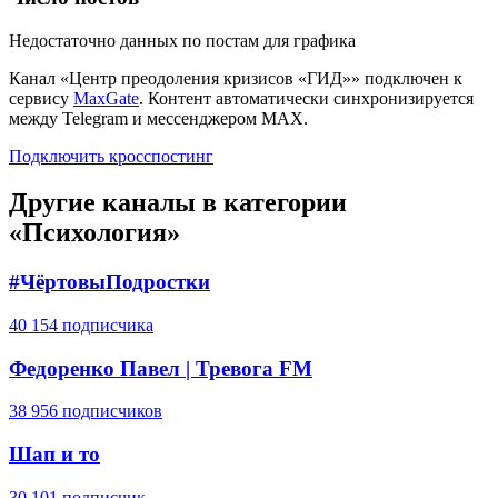
Недостаточно данных по постам для графика
Канал «
Центр преодоления кризисов «ГИД»
» подключен к
сервису
MaxGate
. Контент автоматически синхронизируется
между Telegram и мессенджером MAX.
Подключить кросспостинг
Другие каналы в категории
«
Психология
»
#ЧёртовыПодростки
40 154 подписчика
Федоренко Павел | Тревога FM
38 956 подписчиков
Шап и то
30 101 подписчик