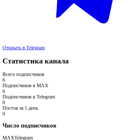
Открыть в Telegram
Статистика канала
Всего подписчиков
6
Подписчиков в MAX
6
Подписчиков в Telegram
0
Постов за 1 день
0
Число подписчиков
MAX
Telegram