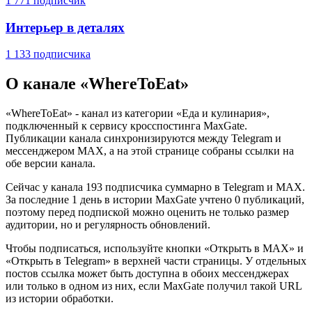
1 771 подписчик
Интерьер в деталях
1 133 подписчика
О канале «
WhereToEat
»
«
WhereToEat
» - канал из категории «
Еда и кулинария
»,
подключенный к сервису кросспостинга MaxGate.
Публикации канала синхронизируются между Telegram и
мессенджером MAX, а на этой странице собраны ссылки на
обе версии канала.
Сейчас у канала
193 подписчика
суммарно в Telegram и MAX.
За последние
1
день
в истории MaxGate учтено
0
публикаций,
поэтому перед подпиской можно оценить не только размер
аудитории, но и регулярность обновлений.
Чтобы подписаться, используйте кнопки «Открыть в MAX» и
«Открыть в Telegram» в верхней части страницы. У отдельных
постов ссылка может быть доступна в обоих мессенджерах
или только в одном из них, если MaxGate получил такой URL
из истории обработки.