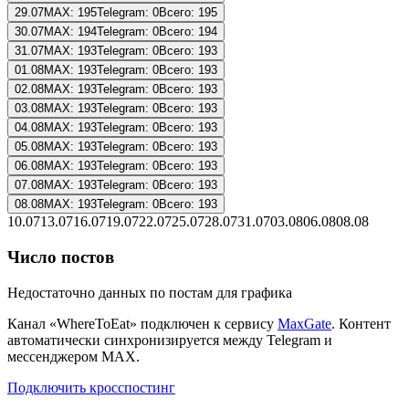
29.07
MAX:
195
Telegram:
0
Всего:
195
30.07
MAX:
194
Telegram:
0
Всего:
194
31.07
MAX:
193
Telegram:
0
Всего:
193
01.08
MAX:
193
Telegram:
0
Всего:
193
02.08
MAX:
193
Telegram:
0
Всего:
193
03.08
MAX:
193
Telegram:
0
Всего:
193
04.08
MAX:
193
Telegram:
0
Всего:
193
05.08
MAX:
193
Telegram:
0
Всего:
193
06.08
MAX:
193
Telegram:
0
Всего:
193
07.08
MAX:
193
Telegram:
0
Всего:
193
08.08
MAX:
193
Telegram:
0
Всего:
193
10.07
13.07
16.07
19.07
22.07
25.07
28.07
31.07
03.08
06.08
08.08
Число постов
Недостаточно данных по постам для графика
Канал «
WhereToEat
» подключен к сервису
MaxGate
. Контент
автоматически синхронизируется между Telegram и
мессенджером MAX.
Подключить кросспостинг