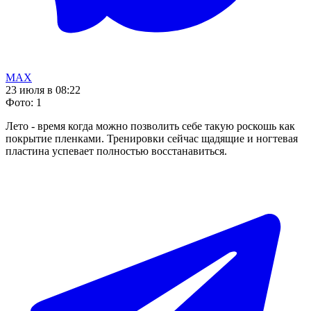
MAX
23 июля в 08:22
Фото
:
1
Лето - время когда можно позволить себе такую роскошь как
покрытие пленками. Тренировки сейчас щадящие и ногтевая
пластина успевает полностью восстанавиться.