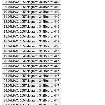
08.07
MAX:
105
Telegram:
343
Всего:
448
09.07
MAX:
105
Telegram:
344
Всего:
449
10.07
MAX:
105
Telegram:
344
Всего:
449
11.07
MAX:
105
Telegram:
344
Всего:
449
12.07
MAX:
105
Telegram:
344
Всего:
449
13.07
MAX:
105
Telegram:
344
Всего:
449
14.07
MAX:
105
Telegram:
344
Всего:
449
15.07
MAX:
105
Telegram:
344
Всего:
449
16.07
MAX:
105
Telegram:
344
Всего:
449
17.07
MAX:
105
Telegram:
343
Всего:
448
18.07
MAX:
104
Telegram:
343
Всего:
447
19.07
MAX:
104
Telegram:
343
Всего:
447
20.07
MAX:
104
Telegram:
343
Всего:
447
21.07
MAX:
105
Telegram:
343
Всего:
448
22.07
MAX:
105
Telegram:
342
Всего:
447
23.07
MAX:
105
Telegram:
342
Всего:
447
24.07
MAX:
105
Telegram:
342
Всего:
447
25.07
MAX:
105
Telegram:
342
Всего:
447
26.07
MAX:
105
Telegram:
342
Всего:
447
27.07
MAX:
105
Telegram:
342
Всего:
447
28.07
MAX:
105
Telegram:
342
Всего:
447