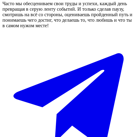
Часто мы обесцениваем свои труды и успехи, каждый день
превращая в серую ленту событий. И только сделав паузу,
смотришь на всё со стороны, оцениваешь пройденный путь и
понимаешь чего достиг, что делаешь то, что любишь и что ты
в самом нужом месте!