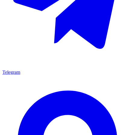
Telegram