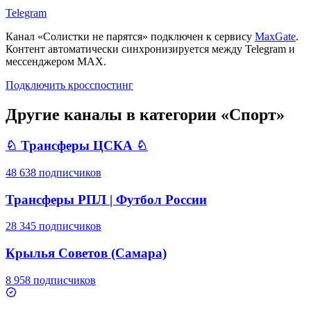
Telegram
Канал «
Солистки не парятся
» подключен к сервису
MaxGate
.
Контент автоматически синхронизируется между Telegram и
мессенджером MAX.
Подключить кросспостинг
Другие каналы в категории «
Спорт
»
♘ Трансферы ЦСКА ♘
48 638 подписчиков
Трансферы РПЛ | Футбол России
28 345 подписчиков
Крылья Советов (Самара)
8 958 подписчиков